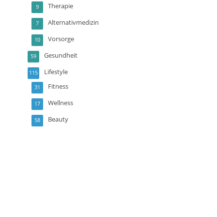
Therapie
9
Alternativmedizin
7
Vorsorge
10
Gesundheit
59
Lifestyle
115
Fitness
31
Wellness
17
Beauty
58