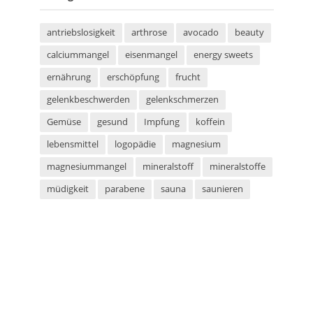
antriebslosigkeit
arthrose
avocado
beauty
calciummangel
eisenmangel
energy sweets
ernährung
erschöpfung
frucht
gelenkbeschwerden
gelenkschmerzen
Gemüse
gesund
Impfung
koffein
lebensmittel
logopädie
magnesium
magnesiummangel
mineralstoff
mineralstoffe
müdigkeit
parabene
sauna
saunieren
schwitzen
shampoo
silikone
sport
sportarten
sprachstörung
stottern
sulfate
superfood
süßigkeiten
taurin
tetanus
tomaten
vegan
vegetarier
vegetarisch
vitaminmangel
zecken
zeckenschutz