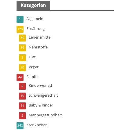
Kategorien
Allgemein
1
Ernährung
128
Lebensmittel
39
Nährstoffe
39
Diät
2
Vegan
20
Familie
44
Kinderwunsch
4
Schwangerschaft
19
Baby & Kinder
11
Männergesundheit
3
Krankheiten
242