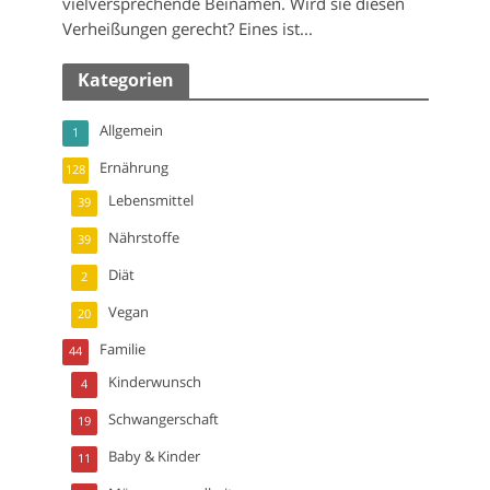
vielversprechende Beinamen. Wird sie diesen
Verheißungen gerecht? Eines ist...
Kategorien
Allgemein
1
Ernährung
128
Lebensmittel
39
Nährstoffe
39
Diät
2
Vegan
20
Familie
44
Kinderwunsch
4
Schwangerschaft
19
Baby & Kinder
11