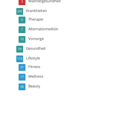
Männergesundheit
3
Krankheiten
242
Therapie
9
Alternativmedizin
7
Vorsorge
10
Gesundheit
59
Lifestyle
115
Fitness
31
Wellness
17
Beauty
58