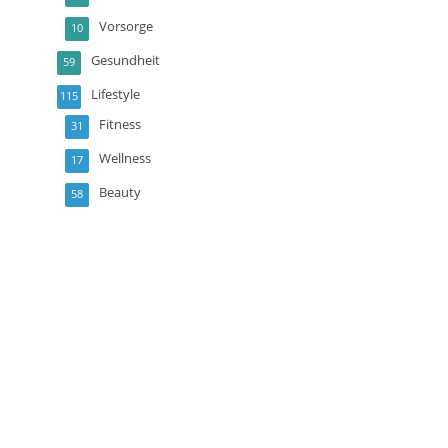
Vorsorge
10
Gesundheit
59
Lifestyle
115
Fitness
31
Wellness
17
Beauty
58