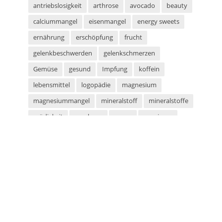
antriebslosigkeit
arthrose
avocado
beauty
calciummangel
eisenmangel
energy sweets
ernährung
erschöpfung
frucht
gelenkbeschwerden
gelenkschmerzen
Gemüse
gesund
Impfung
koffein
lebensmittel
logopädie
magnesium
magnesiummangel
mineralstoff
mineralstoffe
müdigkeit
parabene
sauna
saunieren
schwitzen
shampoo
silikone
sport
sportarten
sprachstörung
stottern
sulfate
superfood
süßigkeiten
taurin
tetanus
tomaten
vegan
vegetarier
vegetarisch
vitaminmangel
zecken
zeckenschutz