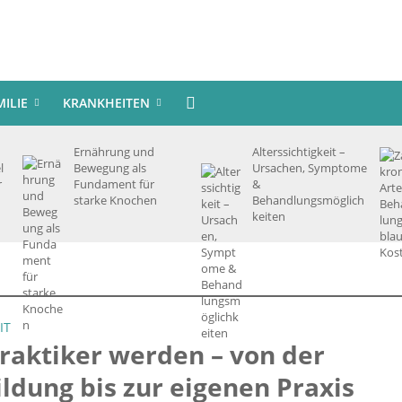
MILIE
KRANKHEITEN
Ernährung und
Alterssichtigkeit –
l
Bewegung als
Ursachen, Symptome
r
Fundament für
&
starke Knochen
Behandlungsmöglich
keiten
IT
raktiker werden – von der
ldung bis zur eigenen Praxis