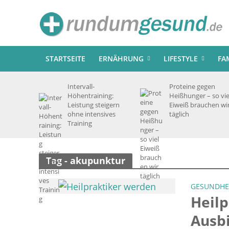
STARTSEITE
ERNÄHRUNG
LIFESTYLE
FA
Intervall-
Proteine gegen
Höhentraining:
Heißhunger – so vie
Leistung steigern
Eiweiß brauchen wi
ohne intensives
täglich
Training
Tag - akupunktur
GESUNDHE
Heilp
Ausbi