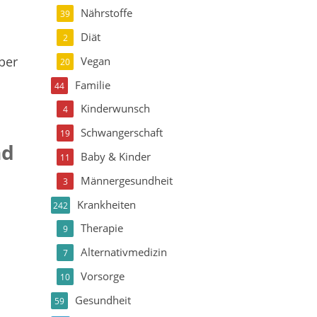
Nährstoffe
39
Diät
2
ber
Vegan
20
Familie
44
Kinderwunsch
4
Schwangerschaft
19
nd
Baby & Kinder
11
Männergesundheit
3
Krankheiten
242
Therapie
9
Alternativmedizin
7
Vorsorge
10
Gesundheit
59