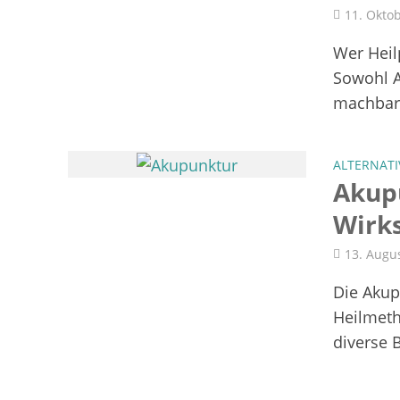
11. Okto
Wer Heil
Sowohl A
machbar.
ALTERNATI
Akup
Wirk
13. Augu
Die Akup
Heilmeth
diverse 