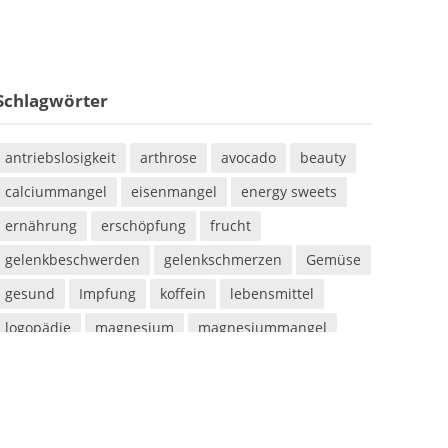
Schlagwörter
antriebslosigkeit
arthrose
avocado
beauty
calciummangel
eisenmangel
energy sweets
ernährung
erschöpfung
frucht
gelenkbeschwerden
gelenkschmerzen
Gemüse
gesund
Impfung
koffein
lebensmittel
logopädie
magnesium
magnesiummangel
mineralstoff
mineralstoffe
müdigkeit
parabene
sauna
saunieren
schwitzen
shampoo
silikone
sport
sportarten