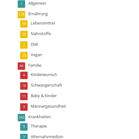
Allgemein
1
Ernährung
128
Lebensmittel
39
Nährstoffe
39
Diät
2
Vegan
20
Familie
44
Kinderwunsch
4
Schwangerschaft
19
Baby & Kinder
11
Männergesundheit
3
Krankheiten
242
Therapie
9
Alternativmedizin
7