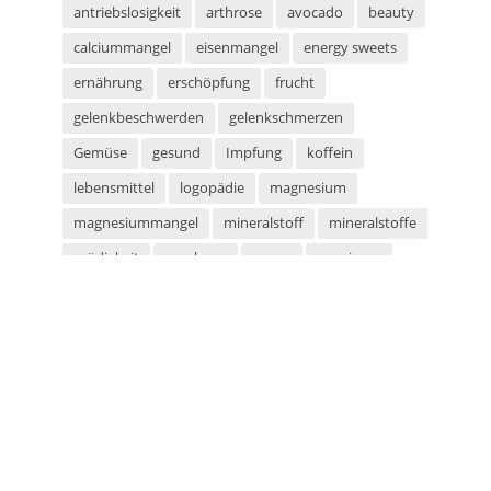
antriebslosigkeit
arthrose
avocado
beauty
calciummangel
eisenmangel
energy sweets
ernährung
erschöpfung
frucht
gelenkbeschwerden
gelenkschmerzen
Gemüse
gesund
Impfung
koffein
lebensmittel
logopädie
magnesium
magnesiummangel
mineralstoff
mineralstoffe
müdigkeit
parabene
sauna
saunieren
schwitzen
shampoo
silikone
sport
sportarten
sprachstörung
stottern
sulfate
superfood
süßigkeiten
taurin
tetanus
tomaten
vegan
vegetarier
vegetarisch
vitaminmangel
zecken
zeckenschutz