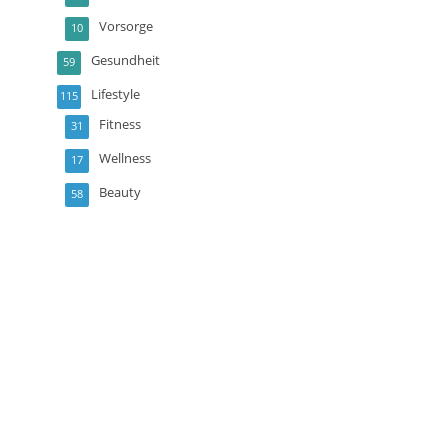
Vorsorge
10
Gesundheit
59
Lifestyle
115
Fitness
31
Wellness
17
Beauty
58