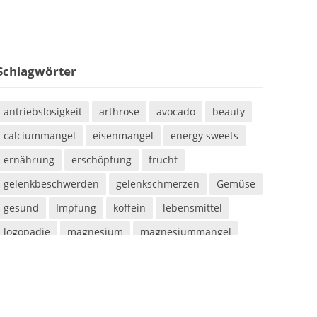
Schlagwörter
antriebslosigkeit
arthrose
avocado
beauty
calciummangel
eisenmangel
energy sweets
ernährung
erschöpfung
frucht
gelenkbeschwerden
gelenkschmerzen
Gemüse
gesund
Impfung
koffein
lebensmittel
logopädie
magnesium
magnesiummangel
mineralstoff
mineralstoffe
müdigkeit
parabene
sauna
saunieren
schwitzen
shampoo
silikone
sport
sportarten