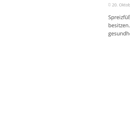
20. Okto
Spreizfü
besitzen
gesundhe