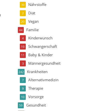
Nährstoffe
39
Diät
2
n
Vegan
20
Familie
44
Kinderwunsch
4
Schwangerschaft
19
Baby & Kinder
11
Männergesundheit
3
Krankheiten
242
Alternativmedizin
7
Therapie
9
Vorsorge
10
Gesundheit
59