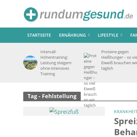
STARTSEITE
ERNÄHRUNG
LIFESTYLE
FA
Intervall-
Proteine gegen
Höhentraining:
Heißhunger – so vie
Leistung steigern
Eiweiß brauchen wi
ohne intensives
täglich
Training
Tag - Fehlstellung
KRANKHEI
Spre
Beha