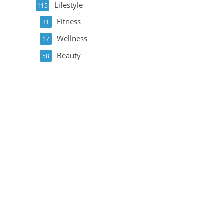
Lifestyle
115
Fitness
31
Wellness
17
Beauty
58