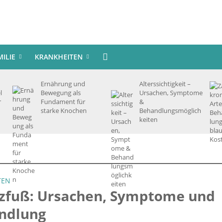
MILIE
KRANKHEITEN
Ernährung und
Alterssichtigkeit –
l
Bewegung als
Ursachen, Symptome
r
Fundament für
&
starke Knochen
Behandlungsmöglich
keiten
TEN
izfuß: Ursachen, Symptome und
ndlung