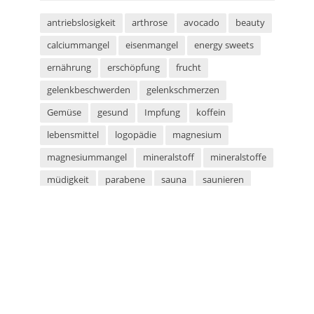
antriebslosigkeit
arthrose
avocado
beauty
calciummangel
eisenmangel
energy sweets
ernährung
erschöpfung
frucht
gelenkbeschwerden
gelenkschmerzen
Gemüse
gesund
Impfung
koffein
lebensmittel
logopädie
magnesium
magnesiummangel
mineralstoff
mineralstoffe
müdigkeit
parabene
sauna
saunieren
schwitzen
shampoo
silikone
sport
sportarten
sprachstörung
stottern
sulfate
superfood
süßigkeiten
taurin
tetanus
tomaten
vegan
vegetarier
vegetarisch
vitaminmangel
zecken
zeckenschutz