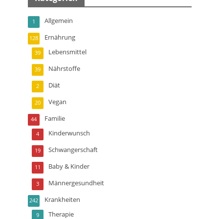
Allgemein
1
Ernährung
128
Lebensmittel
39
Nährstoffe
39
Diät
2
Vegan
20
Familie
44
Kinderwunsch
4
Schwangerschaft
19
Baby & Kinder
11
Männergesundheit
3
Krankheiten
242
Therapie
9