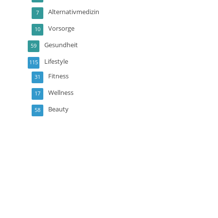
Alternativmedizin
7
Vorsorge
10
Gesundheit
59
Lifestyle
115
Fitness
31
Wellness
17
Beauty
58