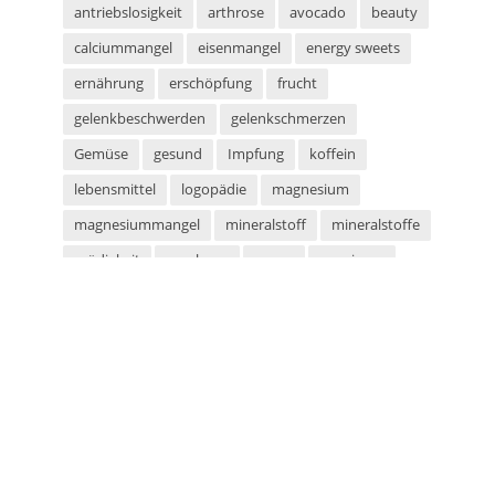
antriebslosigkeit
arthrose
avocado
beauty
calciummangel
eisenmangel
energy sweets
ernährung
erschöpfung
frucht
gelenkbeschwerden
gelenkschmerzen
Gemüse
gesund
Impfung
koffein
lebensmittel
logopädie
magnesium
magnesiummangel
mineralstoff
mineralstoffe
müdigkeit
parabene
sauna
saunieren
schwitzen
shampoo
silikone
sport
sportarten
sprachstörung
stottern
sulfate
superfood
süßigkeiten
taurin
tetanus
tomaten
vegan
vegetarier
vegetarisch
vitaminmangel
zecken
zeckenschutz