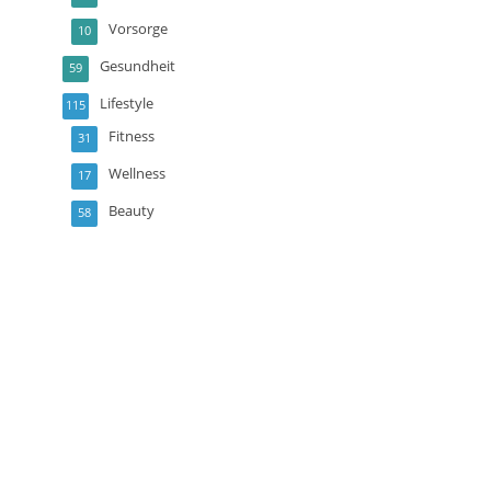
Vorsorge
10
Gesundheit
59
Lifestyle
115
Fitness
31
Wellness
17
Beauty
58