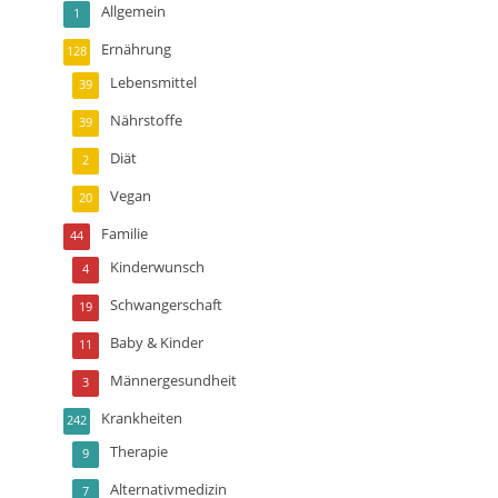
Allgemein
1
Ernährung
128
Lebensmittel
39
Nährstoffe
39
Diät
2
Vegan
20
Familie
44
Kinderwunsch
4
Schwangerschaft
19
Baby & Kinder
11
Männergesundheit
3
Krankheiten
242
Therapie
9
Alternativmedizin
7