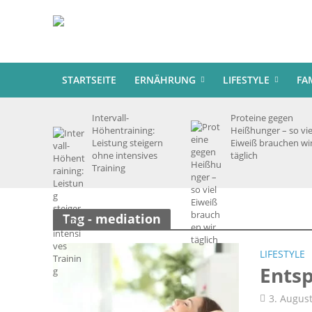
STARTSEITE
ERNÄHRUNG
LIFESTYLE
FA
Intervall-
Proteine gegen
Höhentraining:
Heißhunger – so vie
Leistung steigern
Eiweiß brauchen wi
ohne intensives
täglich
Training
Tag - mediation
LIFESTYLE
Ents
3. Augus