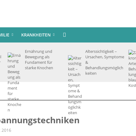
MILIE
KRANKHEITEN
Ernährung und
Alterssichtigkeit –
l
Bewegung als
Ursachen, Symptome
r
Fundament für
&
starke Knochen
Behandlungsmöglich
keiten
pannungs­techniken
t 2016