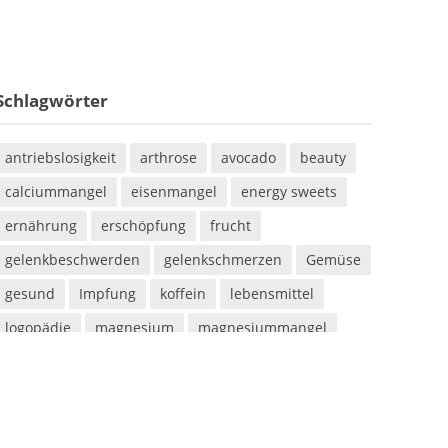
Schlagwörter
antriebslosigkeit
arthrose
avocado
beauty
calciummangel
eisenmangel
energy sweets
ernährung
erschöpfung
frucht
gelenkbeschwerden
gelenkschmerzen
Gemüse
gesund
Impfung
koffein
lebensmittel
logopädie
magnesium
magnesiummangel
mineralstoff
mineralstoffe
müdigkeit
parabene
sauna
saunieren
schwitzen
shampoo
silikone
sport
sportarten