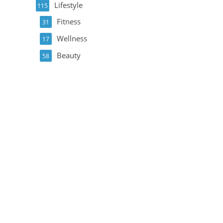
Lifestyle
115
Fitness
31
Wellness
17
Beauty
58