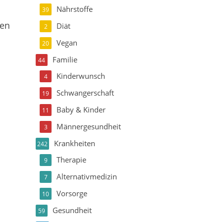
Nährstoffe
39
hen
Diät
2
Vegan
20
Familie
44
Kinderwunsch
4
Schwangerschaft
19
Baby & Kinder
11
Männergesundheit
3
Krankheiten
242
Therapie
9
Alternativmedizin
7
Vorsorge
10
Gesundheit
59