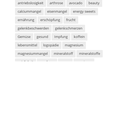
antriebslosigkeit
arthrose
avocado
beauty
calciummangel
eisenmangel
energy sweets
ernährung
erschöpfung
frucht
gelenkbeschwerden
gelenkschmerzen
Gemüse
gesund
Impfung
koffein
lebensmittel
logopädie
magnesium
magnesiummangel
mineralstoff
mineralstoffe
müdigkeit
parabene
sauna
saunieren
schwitzen
shampoo
silikone
sport
sportarten
sprachstörung
stottern
sulfate
superfood
süßigkeiten
taurin
tetanus
tomaten
vegan
vegetarier
vegetarisch
vitaminmangel
zecken
zeckenschutz