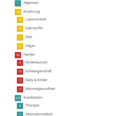
Allgemein
1
Ernährung
128
Lebensmittel
39
Nährstoffe
39
Diät
2
Vegan
20
Familie
44
Kinderwunsch
4
Schwangerschaft
19
Baby & Kinder
11
Männergesundheit
3
Krankheiten
242
Therapie
9
Alternativmedizin
7