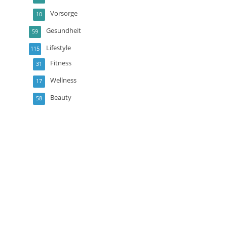
Vorsorge
10
Gesundheit
59
Lifestyle
115
Fitness
31
Wellness
17
Beauty
58