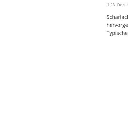
23. Deze
Scharlach
hervorger
Typische