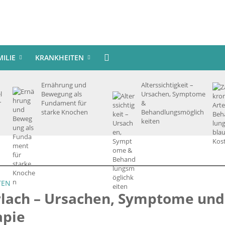
MILIE
KRANKHEITEN
Ernährung und
Alterssichtigkeit –
l
Bewegung als
Ursachen, Symptome
r
Fundament für
&
starke Knochen
Behandlungsmöglich
keiten
TEN
rlach – Ursachen, Symptome und
apie