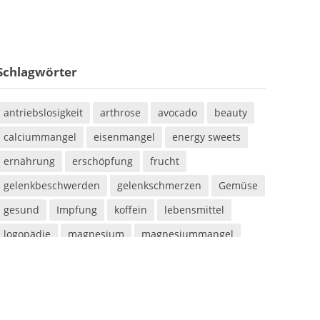
Schlagwörter
antriebslosigkeit
arthrose
avocado
beauty
calciummangel
eisenmangel
energy sweets
ernährung
erschöpfung
frucht
gelenkbeschwerden
gelenkschmerzen
Gemüse
gesund
Impfung
koffein
lebensmittel
logopädie
magnesium
magnesiummangel
mineralstoff
mineralstoffe
müdigkeit
parabene
sauna
saunieren
schwitzen
shampoo
silikone
sport
sportarten