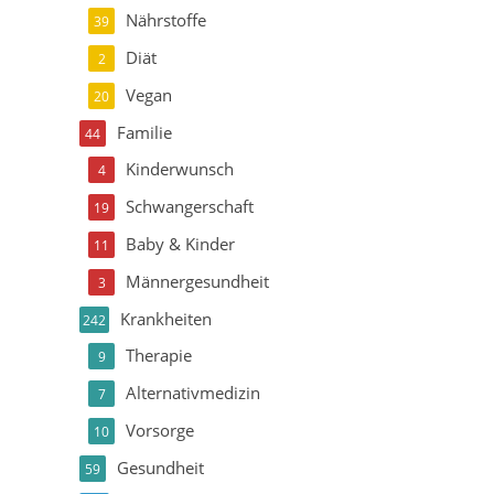
Nährstoffe
39
Diät
2
Vegan
20
Familie
44
Kinderwunsch
4
Schwangerschaft
19
Baby & Kinder
11
Männergesundheit
3
Krankheiten
242
Therapie
9
Alternativmedizin
7
Vorsorge
10
Gesundheit
59