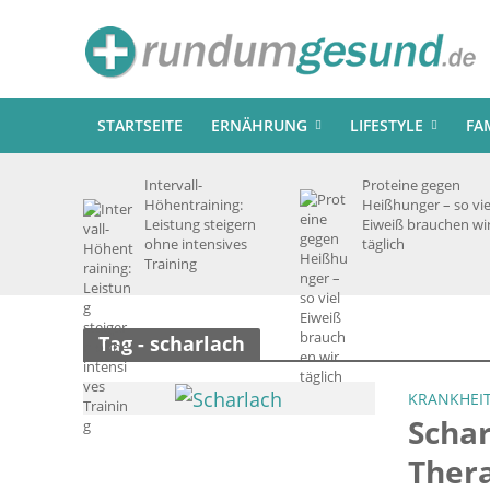
STARTSEITE
ERNÄHRUNG
LIFESTYLE
FA
Intervall-
Proteine gegen
Höhentraining:
Heißhunger – so vie
Leistung steigern
Eiweiß brauchen wi
ohne intensives
täglich
Training
Tag - scharlach
KRANKHEI
Scha
Ther