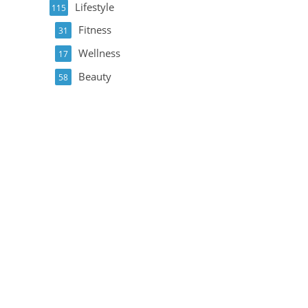
Lifestyle
115
Fitness
31
Wellness
17
Beauty
58