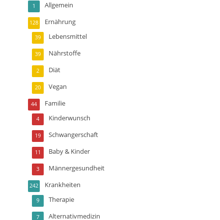
Allgemein
1
Ernährung
128
Lebensmittel
39
Nährstoffe
39
Diät
2
Vegan
20
Familie
44
Kinderwunsch
4
Schwangerschaft
19
Baby & Kinder
11
Männergesundheit
3
Krankheiten
242
Therapie
9
Alternativmedizin
7