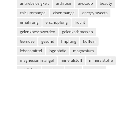
antriebslosigkeit
arthrose
avocado
beauty
calciummangel
eisenmangel
energy sweets
ernährung
erschöpfung
frucht
gelenkbeschwerden
gelenkschmerzen
Gemüse
gesund
Impfung
koffein
lebensmittel
logopädie
magnesium
magnesiummangel
mineralstoff
mineralstoffe
müdigkeit
parabene
sauna
saunieren
schwitzen
shampoo
silikone
sport
sportarten
sprachstörung
stottern
sulfate
superfood
süßigkeiten
taurin
tetanus
tomaten
vegan
vegetarier
vegetarisch
vitaminmangel
zecken
zeckenschutz