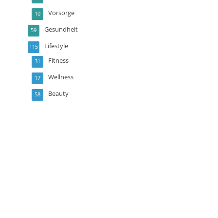
Vorsorge
10
Gesundheit
59
Lifestyle
115
Fitness
31
Wellness
17
Beauty
58