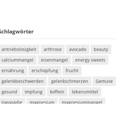
Schlagwörter
antriebslosigkeit
arthrose
avocado
beauty
calciummangel
eisenmangel
energy sweets
ernährung
erschöpfung
frucht
gelenkbeschwerden
gelenkschmerzen
Gemüse
gesund
Impfung
koffein
lebensmittel
logopädie
magnesium
magnesiummangel
mineralstoff
mineralstoffe
müdigkeit
parabene
sauna
saunieren
schwitzen
shampoo
silikone
sport
sportarten