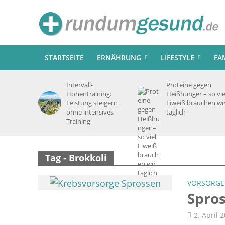
STARTSEITE
ERNÄHRUNG
LIFESTYLE
FA
Intervall-
Proteine gegen
Höhentraining:
Heißhunger – so vie
Leistung steigern
Eiweiß brauchen wi
ohne intensives
täglich
Training
Tag - Brokkoli
VORSORGE
Spros
2. April 