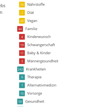
Nährstoffe
ebs
39
en
Diät
2
Vegan
20
Familie
44
Kinderwunsch
4
Schwangerschaft
19
Baby & Kinder
11
Männergesundheit
3
Krankheiten
242
Therapie
9
Alternativmedizin
7
Vorsorge
10
Gesundheit
59