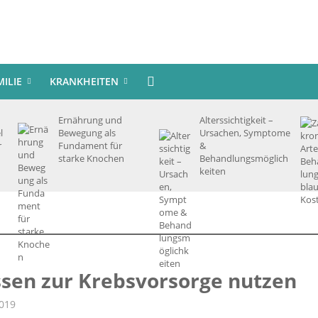
MILIE
KRANKHEITEN
Ernährung und
Alterssichtigkeit –
l
Bewegung als
Ursachen, Symptome
r
Fundament für
&
starke Knochen
Behandlungsmöglich
keiten
sen zur Krebsvorsorge nutzen
2019