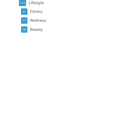
Lifestyle
115
Fitness
31
Wellness
17
Beauty
58