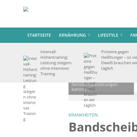
STARTSEITE
ERNÄHRUNG
LIFESTYLE
FA
Intervall-
Proteine gegen
Höhentraining:
Heißhunger – so vie
Leistung steigern
Eiweiß brauchen wi
ohne intensives
täglich
Auch bei einer
Training
Bandscheiben­vorwölbung
kann es zu Schmerzen und
Sensibilitätsstörungen
kommen
KRANKHEITEN
Bandscheib