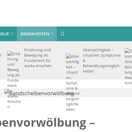
MILIE
KRANKHEITEN
Ernährung und
Alterssichtigkeit –
l
Bewegung als
Ursachen, Symptome
r
Fundament für
&
starke Knochen
Behandlungsmöglich
keiten
en­vorwölbung –