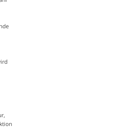
ende
wird
r,
ktion
d