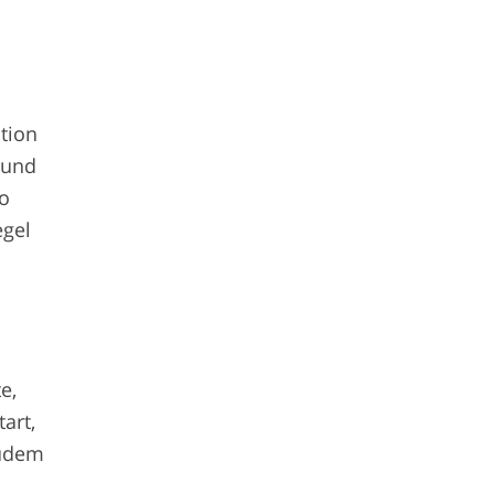
tion
rund
ko
egel
e,
art,
zudem