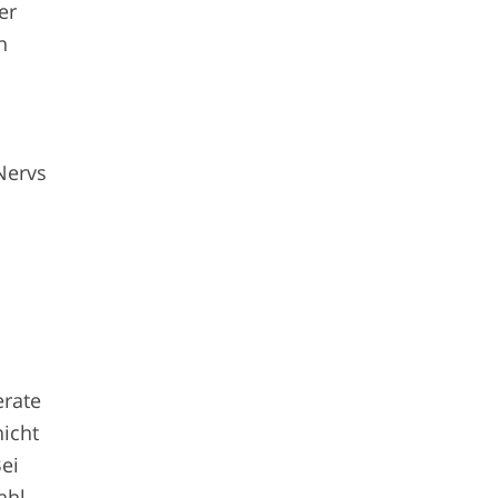
er
n
Nervs
erate
nicht
Bei
ahl