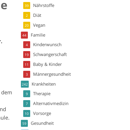
ie
Nährstoffe
39
Diät
2
Vegan
20
Familie
44
.
Kinderwunsch
4
Schwangerschaft
19
Baby & Kinder
11
Männergesundheit
3
Krankheiten
242
t dem
Therapie
9
Alternativmedizin
7
ind
Vorsorge
10
ule.
Gesundheit
59