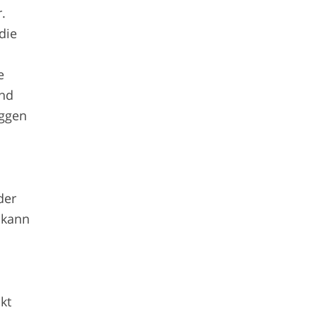
.
die
e
und
oggen
der
 kann
kt