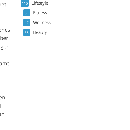
Lifestyle
115
det
Fitness
31
Wellness
17
phes
Beauty
58
über
ngen
samt
ten
l
an