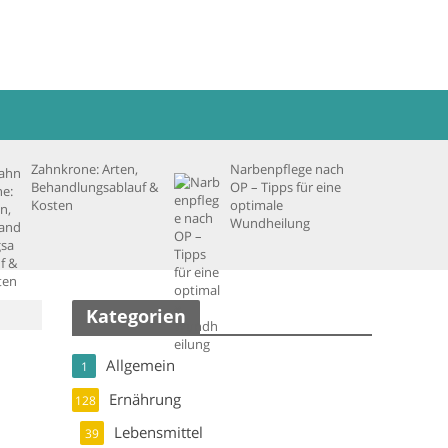
Zahnkrone: Arten,
Narbenpflege nach
Behandlungsablauf &
OP – Tipps für eine
Kosten
optimale
Wundheilung
Kategorien
Allgemein
1
Ernährung
128
Lebensmittel
39