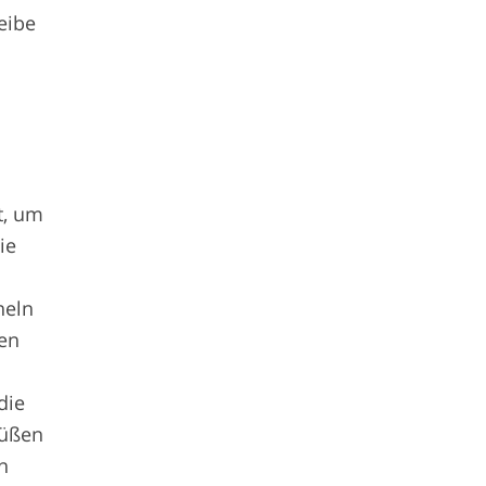
eibe
t, um
ie
neln
en
s
die
Füßen
n