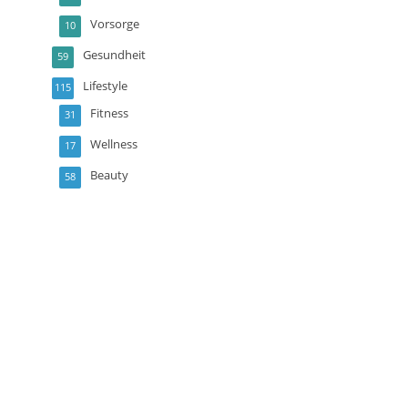
Vorsorge
10
Gesundheit
59
Lifestyle
115
Fitness
31
Wellness
17
Beauty
58