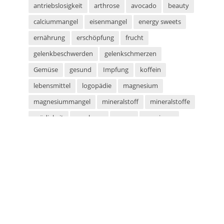
antriebslosigkeit
arthrose
avocado
beauty
calciummangel
eisenmangel
energy sweets
ernährung
erschöpfung
frucht
gelenkbeschwerden
gelenkschmerzen
Gemüse
gesund
Impfung
koffein
lebensmittel
logopädie
magnesium
magnesiummangel
mineralstoff
mineralstoffe
müdigkeit
parabene
sauna
saunieren
schwitzen
shampoo
silikone
sport
sportarten
sprachstörung
stottern
sulfate
superfood
süßigkeiten
taurin
tetanus
tomaten
vegan
vegetarier
vegetarisch
vitaminmangel
zecken
zeckenschutz