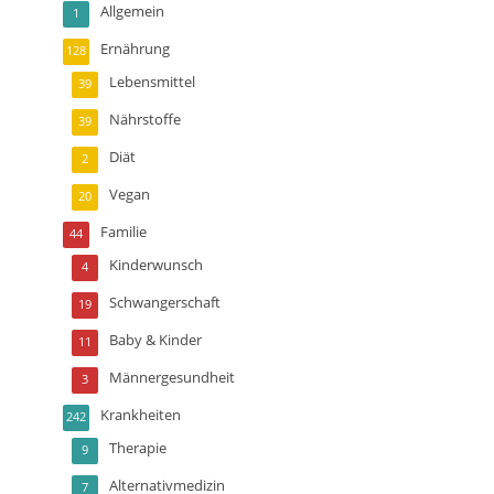
Allgemein
1
Ernährung
128
Lebensmittel
39
Nährstoffe
39
Diät
2
Vegan
20
Familie
44
Kinderwunsch
4
Schwangerschaft
19
Baby & Kinder
11
Männergesundheit
3
Krankheiten
242
Therapie
9
Alternativmedizin
7