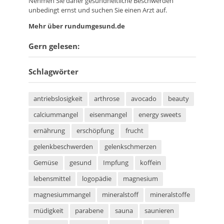
Nehmen Sie daher gesundheitliche Beschwerden
unbedingt ernst und suchen Sie einen Arzt auf.
Mehr über rundumgesund.de
Gern gelesen:
Schlagwörter
antriebslosigkeit
arthrose
avocado
beauty
calciummangel
eisenmangel
energy sweets
ernährung
erschöpfung
frucht
gelenkbeschwerden
gelenkschmerzen
Gemüse
gesund
Impfung
koffein
lebensmittel
logopädie
magnesium
magnesiummangel
mineralstoff
mineralstoffe
müdigkeit
parabene
sauna
saunieren