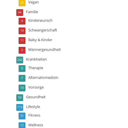
Vegan
20
Familie
44
Kinderwunsch
4
Schwangerschaft
19
Baby & Kinder
11
Männergesundheit
3
Krankheiten
242
Therapie
9
Alternativmedizin
7
Vorsorge
10
Gesundheit
59
Lifestyle
115
Fitness
31
Wellness
17