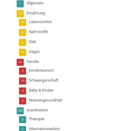
Allgemein
1
Ernährung
128
Lebensmittel
39
Nährstoffe
39
Diät
2
Vegan
20
Familie
44
Kinderwunsch
4
Schwangerschaft
19
Baby & Kinder
11
Männergesundheit
3
Krankheiten
242
Therapie
9
Alternativmedizin
7