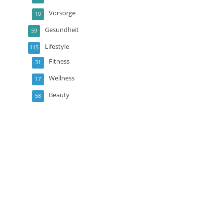
Vorsorge
10
Gesundheit
59
Lifestyle
115
Fitness
31
Wellness
17
Beauty
58