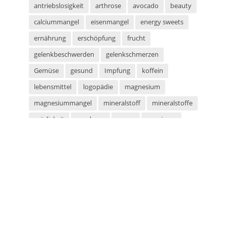
antriebslosigkeit
arthrose
avocado
beauty
calciummangel
eisenmangel
energy sweets
ernährung
erschöpfung
frucht
gelenkbeschwerden
gelenkschmerzen
Gemüse
gesund
Impfung
koffein
lebensmittel
logopädie
magnesium
magnesiummangel
mineralstoff
mineralstoffe
müdigkeit
parabene
sauna
saunieren
schwitzen
shampoo
silikone
sport
sportarten
sprachstörung
stottern
sulfate
superfood
süßigkeiten
taurin
tetanus
tomaten
vegan
vegetarier
vegetarisch
vitaminmangel
zecken
zeckenschutz