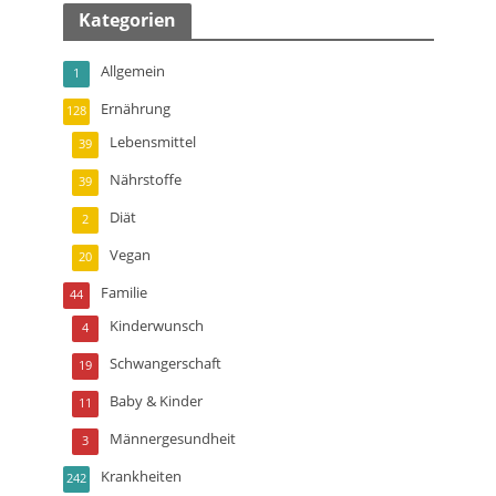
Kategorien
Allgemein
1
Ernährung
128
Lebensmittel
39
Nährstoffe
39
Diät
2
Vegan
20
Familie
44
Kinderwunsch
4
Schwangerschaft
19
Baby & Kinder
11
Männergesundheit
3
Krankheiten
242