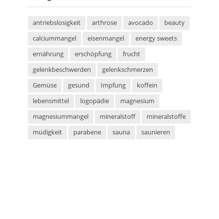
antriebslosigkeit
arthrose
avocado
beauty
calciummangel
eisenmangel
energy sweets
ernährung
erschöpfung
frucht
gelenkbeschwerden
gelenkschmerzen
Gemüse
gesund
Impfung
koffein
lebensmittel
logopädie
magnesium
magnesiummangel
mineralstoff
mineralstoffe
müdigkeit
parabene
sauna
saunieren
schwitzen
shampoo
silikone
sport
sportarten
sprachstörung
stottern
sulfate
superfood
süßigkeiten
taurin
tetanus
tomaten
vegan
vegetarier
vegetarisch
vitaminmangel
zecken
zeckenschutz