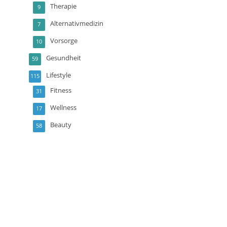
Therapie
9
Alternativmedizin
7
Vorsorge
10
Gesundheit
59
Lifestyle
115
Fitness
31
Wellness
17
Beauty
58