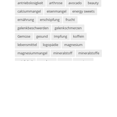
antriebslosigkeit
arthrose
avocado
beauty
calciummangel
eisenmangel
energy sweets
ernährung
erschöpfung
frucht
gelenkbeschwerden
gelenkschmerzen
Gemüse
gesund
Impfung
koffein
lebensmittel
logopädie
magnesium
magnesiummangel
mineralstoff
mineralstoffe
müdigkeit
parabene
sauna
saunieren
schwitzen
shampoo
silikone
sport
sportarten
sprachstörung
stottern
sulfate
superfood
süßigkeiten
taurin
tetanus
tomaten
vegan
vegetarier
vegetarisch
vitaminmangel
zecken
zeckenschutz