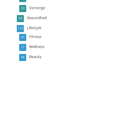
Vorsorge
10
Gesundheit
59
Lifestyle
115
Fitness
31
Wellness
17
Beauty
58