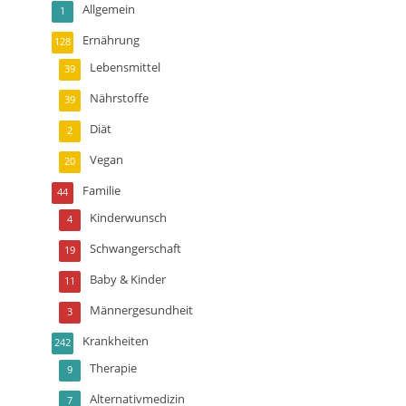
Allgemein
1
Ernährung
128
Lebensmittel
39
Nährstoffe
39
Diät
2
Vegan
20
Familie
44
Kinderwunsch
4
Schwangerschaft
19
Baby & Kinder
11
Männergesundheit
3
Krankheiten
242
Therapie
9
Alternativmedizin
7