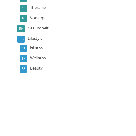
Therapie
9
Vorsorge
10
Gesundheit
59
Lifestyle
115
Fitness
31
Wellness
17
Beauty
58