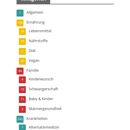
Allgemein
1
Ernährung
128
Lebensmittel
39
Nährstoffe
39
Diät
2
Vegan
20
Familie
44
Kinderwunsch
4
Schwangerschaft
19
Baby & Kinder
11
Männergesundheit
3
Krankheiten
242
Alternativmedizin
7