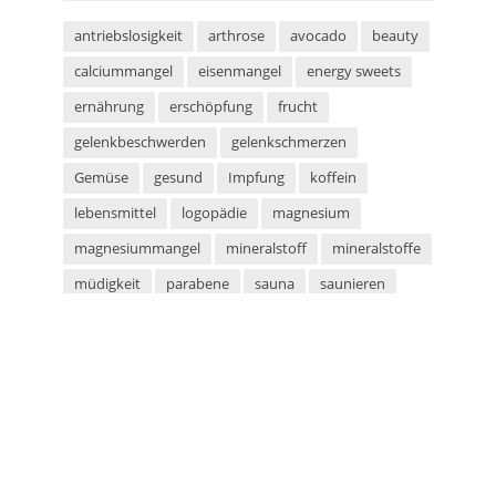
antriebslosigkeit
arthrose
avocado
beauty
calciummangel
eisenmangel
energy sweets
ernährung
erschöpfung
frucht
gelenkbeschwerden
gelenkschmerzen
Gemüse
gesund
Impfung
koffein
lebensmittel
logopädie
magnesium
magnesiummangel
mineralstoff
mineralstoffe
müdigkeit
parabene
sauna
saunieren
schwitzen
shampoo
silikone
sport
sportarten
sprachstörung
stottern
sulfate
superfood
süßigkeiten
taurin
tetanus
tomaten
vegan
vegetarier
vegetarisch
vitaminmangel
zecken
zeckenschutz