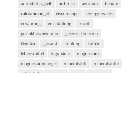
antriebslosigkeit
arthrose
avocado
beauty
calciummangel
eisenmangel
energy sweets
ernährung
erschöpfung
frucht
gelenkbeschwerden
gelenkschmerzen
Gemüse
gesund
Impfung
koffein
lebensmittel
logopädie
magnesium
magnesiummangel
mineralstoff
mineralstoffe
müdigkeit
parabene
sauna
saunieren
schwitzen
shampoo
silikone
sport
sportarten
sprachstörung
stottern
sulfate
superfood
süßigkeiten
taurin
tetanus
tomaten
vegan
vegetarier
vegetarisch
vitaminmangel
zecken
zeckenschutz