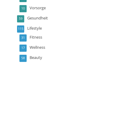
Vorsorge
10
Gesundheit
59
Lifestyle
115
Fitness
31
Wellness
17
Beauty
58