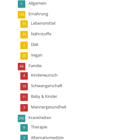
Allgemein
1
Ernährung
128
Lebensmittel
39
Nährstoffe
39
Diät
2
Vegan
20
Familie
44
Kinderwunsch
4
Schwangerschaft
19
Baby & Kinder
11
Männergesundheit
3
Krankheiten
242
Therapie
9
Alternativmedizin
7