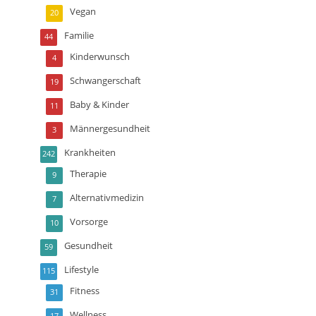
Vegan
20
Familie
44
Kinderwunsch
4
Schwangerschaft
19
Baby & Kinder
11
Männergesundheit
3
Krankheiten
242
Therapie
9
Alternativmedizin
7
Vorsorge
10
Gesundheit
59
Lifestyle
115
Fitness
31
Wellness
17