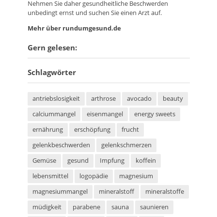
Nehmen Sie daher gesundheitliche Beschwerden
unbedingt ernst und suchen Sie einen Arzt auf.
Mehr über rundumgesund.de
Gern gelesen:
Schlagwörter
antriebslosigkeit
arthrose
avocado
beauty
calciummangel
eisenmangel
energy sweets
ernährung
erschöpfung
frucht
gelenkbeschwerden
gelenkschmerzen
Gemüse
gesund
Impfung
koffein
lebensmittel
logopädie
magnesium
magnesiummangel
mineralstoff
mineralstoffe
müdigkeit
parabene
sauna
saunieren