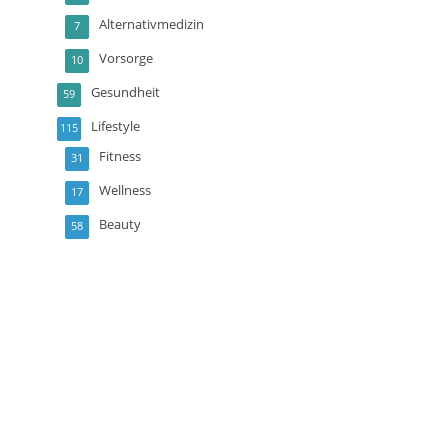
Alternativmedizin
7
Vorsorge
10
Gesundheit
59
Lifestyle
115
Fitness
31
Wellness
17
Beauty
58