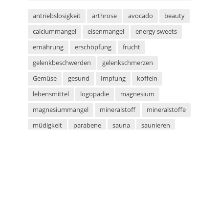
antriebslosigkeit
arthrose
avocado
beauty
calciummangel
eisenmangel
energy sweets
ernährung
erschöpfung
frucht
gelenkbeschwerden
gelenkschmerzen
Gemüse
gesund
Impfung
koffein
lebensmittel
logopädie
magnesium
magnesiummangel
mineralstoff
mineralstoffe
müdigkeit
parabene
sauna
saunieren
schwitzen
shampoo
silikone
sport
sportarten
sprachstörung
stottern
sulfate
superfood
süßigkeiten
taurin
tetanus
tomaten
vegan
vegetarier
vegetarisch
vitaminmangel
zecken
zeckenschutz