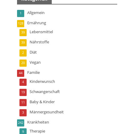
Allgemein
1
Ernährung
128
Lebensmittel
39
Nährstoffe
39
Diät
2
Vegan
20
Familie
44
Kinderwunsch
4
Schwangerschaft
19
Baby & Kinder
11
Männergesundheit
3
Krankheiten
242
Therapie
9