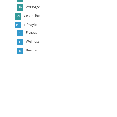
Vorsorge
10
Gesundheit
59
Lifestyle
115
Fitness
31
Wellness
17
Beauty
58