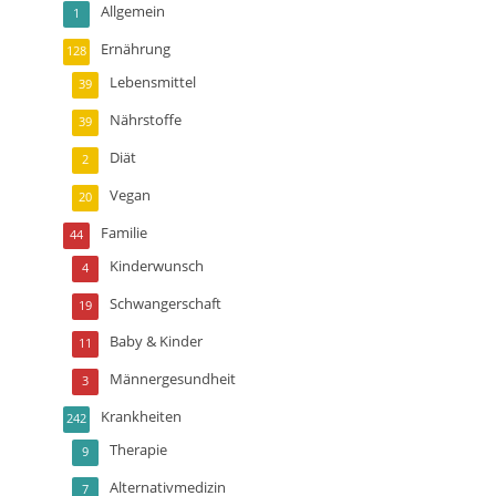
Allgemein
1
Ernährung
128
Lebensmittel
39
Nährstoffe
39
Diät
2
Vegan
20
Familie
44
Kinderwunsch
4
Schwangerschaft
19
Baby & Kinder
11
Männergesundheit
3
Krankheiten
242
Therapie
9
Alternativmedizin
7