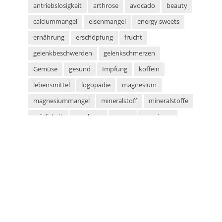
antriebslosigkeit
arthrose
avocado
beauty
calciummangel
eisenmangel
energy sweets
ernährung
erschöpfung
frucht
gelenkbeschwerden
gelenkschmerzen
Gemüse
gesund
Impfung
koffein
lebensmittel
logopädie
magnesium
magnesiummangel
mineralstoff
mineralstoffe
müdigkeit
parabene
sauna
saunieren
schwitzen
shampoo
silikone
sport
sportarten
sprachstörung
stottern
sulfate
superfood
süßigkeiten
taurin
tetanus
tomaten
vegan
vegetarier
vegetarisch
vitaminmangel
zecken
zeckenschutz