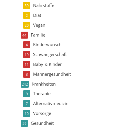
Nährstoffe
39
Diät
2
Vegan
20
Familie
44
Kinderwunsch
4
Schwangerschaft
19
Baby & Kinder
11
Männergesundheit
3
Krankheiten
242
Therapie
9
Alternativmedizin
7
Vorsorge
10
Gesundheit
59