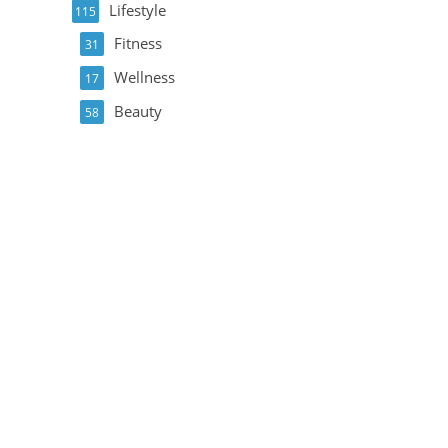
Lifestyle
115
Fitness
31
Wellness
17
Beauty
58