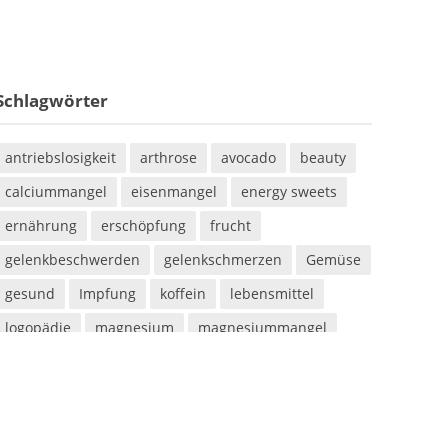
Schlagwörter
antriebslosigkeit
arthrose
avocado
beauty
calciummangel
eisenmangel
energy sweets
ernährung
erschöpfung
frucht
gelenkbeschwerden
gelenkschmerzen
Gemüse
gesund
Impfung
koffein
lebensmittel
logopädie
magnesium
magnesiummangel
mineralstoff
mineralstoffe
müdigkeit
parabene
sauna
saunieren
schwitzen
shampoo
silikone
sport
sportarten