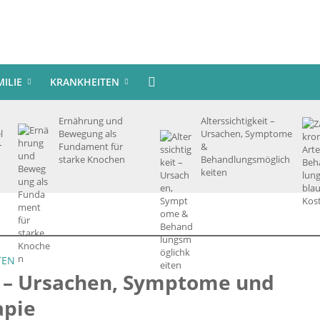
MILIE
KRANKHEITEN
Ernährung und
Alterssichtigkeit –
l
Bewegung als
Ursachen, Symptome
r
Fundament für
&
starke Knochen
Behandlungsmöglich
keiten
TEN
 – Ursachen, Symptome und
apie