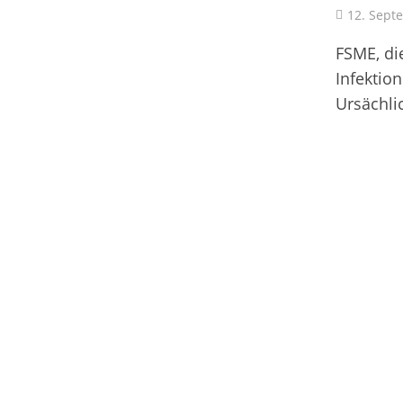
12. Sept
FSME, di
Infektio
Ursächlic