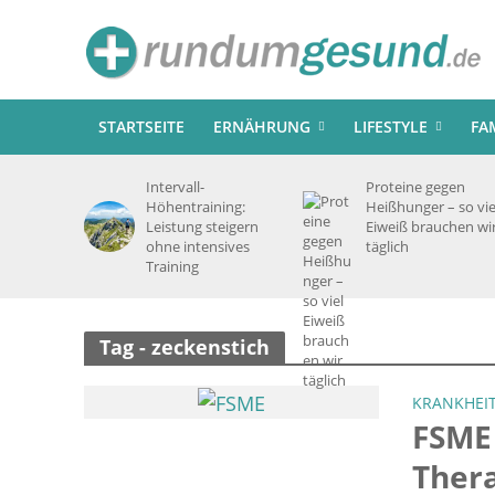
STARTSEITE
ERNÄHRUNG
LIFESTYLE
FA
Intervall-
Proteine gegen
Höhentraining:
Heißhunger – so vie
Leistung steigern
Eiweiß brauchen wi
ohne intensives
täglich
Training
Tag - zeckenstich
KRANKHEI
FSME
Ther