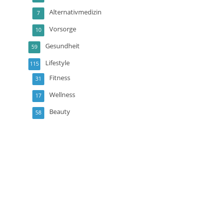
Alternativmedizin
7
Vorsorge
10
Gesundheit
59
Lifestyle
115
Fitness
31
Wellness
17
Beauty
58