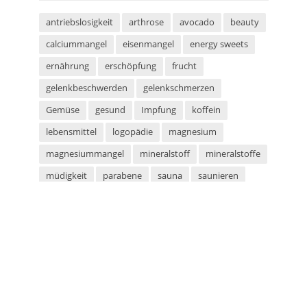
antriebslosigkeit
arthrose
avocado
beauty
calciummangel
eisenmangel
energy sweets
ernährung
erschöpfung
frucht
gelenkbeschwerden
gelenkschmerzen
Gemüse
gesund
Impfung
koffein
lebensmittel
logopädie
magnesium
magnesiummangel
mineralstoff
mineralstoffe
müdigkeit
parabene
sauna
saunieren
schwitzen
shampoo
silikone
sport
sportarten
sprachstörung
stottern
sulfate
superfood
süßigkeiten
taurin
tetanus
tomaten
vegan
vegetarier
vegetarisch
vitaminmangel
zecken
zeckenschutz