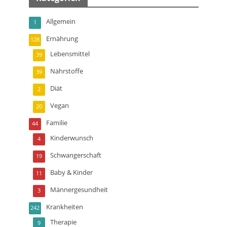
Allgemein
1
Ernährung
128
Lebensmittel
39
Nährstoffe
39
Diät
2
Vegan
20
Familie
44
Kinderwunsch
4
Schwangerschaft
19
Baby & Kinder
11
Männergesundheit
3
Krankheiten
242
Therapie
9