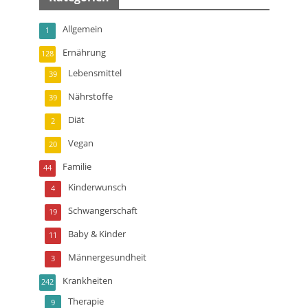
Allgemein
1
Ernährung
128
Lebensmittel
39
Nährstoffe
39
Diät
2
Vegan
20
Familie
44
Kinderwunsch
4
Schwangerschaft
19
Baby & Kinder
11
Männergesundheit
3
Krankheiten
242
Therapie
9