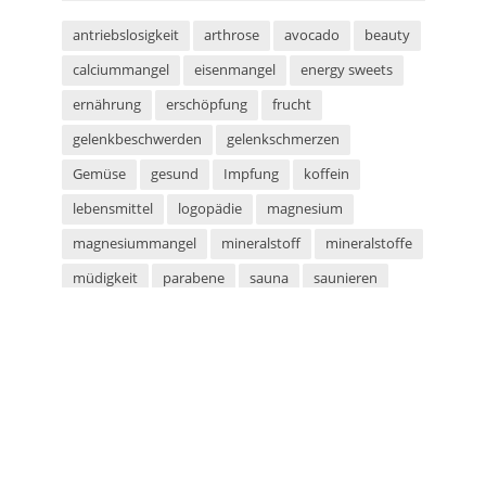
antriebslosigkeit
arthrose
avocado
beauty
calciummangel
eisenmangel
energy sweets
ernährung
erschöpfung
frucht
gelenkbeschwerden
gelenkschmerzen
Gemüse
gesund
Impfung
koffein
lebensmittel
logopädie
magnesium
magnesiummangel
mineralstoff
mineralstoffe
müdigkeit
parabene
sauna
saunieren
schwitzen
shampoo
silikone
sport
sportarten
sprachstörung
stottern
sulfate
superfood
süßigkeiten
taurin
tetanus
tomaten
vegan
vegetarier
vegetarisch
vitaminmangel
zecken
zeckenschutz