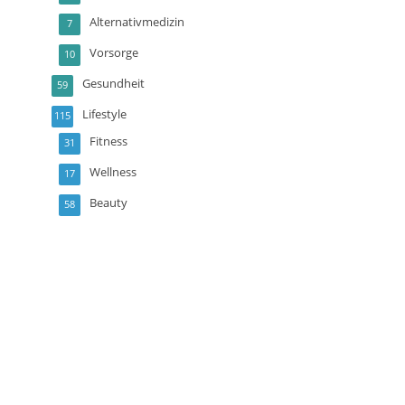
Alternativmedizin
7
Vorsorge
10
Gesundheit
59
Lifestyle
115
Fitness
31
Wellness
17
Beauty
58