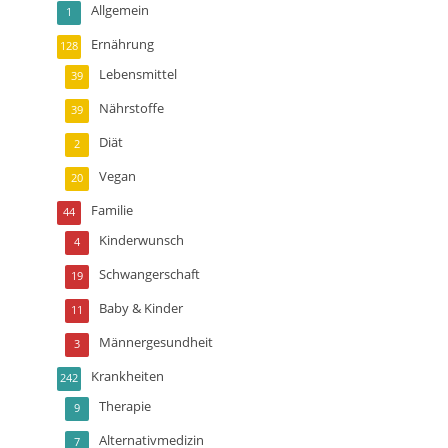
Allgemein
1
Ernährung
128
Lebensmittel
39
Nährstoffe
39
Diät
2
Vegan
20
Familie
44
Kinderwunsch
4
Schwangerschaft
19
Baby & Kinder
11
Männergesundheit
3
Krankheiten
242
Therapie
9
Alternativmedizin
7