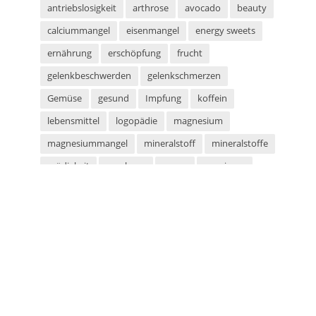
antriebslosigkeit
arthrose
avocado
beauty
calciummangel
eisenmangel
energy sweets
ernährung
erschöpfung
frucht
gelenkbeschwerden
gelenkschmerzen
Gemüse
gesund
Impfung
koffein
lebensmittel
logopädie
magnesium
magnesiummangel
mineralstoff
mineralstoffe
müdigkeit
parabene
sauna
saunieren
schwitzen
shampoo
silikone
sport
sportarten
sprachstörung
stottern
sulfate
superfood
süßigkeiten
taurin
tetanus
tomaten
vegan
vegetarier
vegetarisch
vitaminmangel
zecken
zeckenschutz