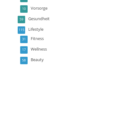
Vorsorge
10
Gesundheit
59
Lifestyle
115
Fitness
31
Wellness
17
Beauty
58