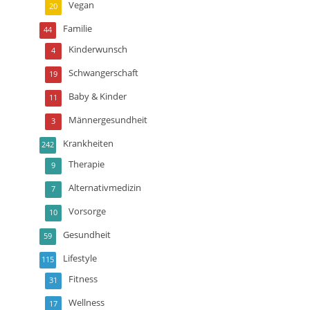
Vegan
20
Familie
44
Kinderwunsch
4
Schwangerschaft
19
Baby & Kinder
11
Männergesundheit
3
Krankheiten
242
Therapie
9
Alternativmedizin
7
Vorsorge
10
Gesundheit
59
Lifestyle
115
Fitness
31
Wellness
17