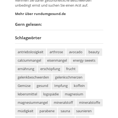
Nehmen Sie daher gesundheitliche Beschwerden
unbedingt ernst und suchen Sie einen Arzt auf.
Mehr über rundumgesund.de
Gern gelesen:
Schlagwörter
antriebslosigkeit
arthrose
avocado
beauty
calciummangel
eisenmangel
energy sweets
ernährung
erschöpfung
frucht
gelenkbeschwerden
gelenkschmerzen
Gemüse
gesund
Impfung
koffein
lebensmittel
logopädie
magnesium
magnesiummangel
mineralstoff
mineralstoffe
müdigkeit
parabene
sauna
saunieren