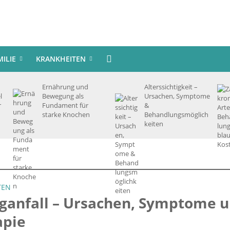
MILIE
KRANKHEITEN
Ernährung und
Alterssichtigkeit –
l
Bewegung als
Ursachen, Symptome
r
Fundament für
&
starke Knochen
Behandlungsmöglich
keiten
TEN
aganfall – Ursachen, Symptome 
apie