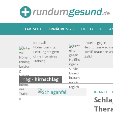
STARTSEITE
ERNÄHRUNG
LIFESTYLE
FA
Intervall-
Proteine gegen
Höhentraining:
Heißhunger – so vie
Leistung steigern
Eiweiß brauchen wi
ohne intensives
täglich
Training
Tag - hirnschlag
KRANKHEI
Schl
Ther