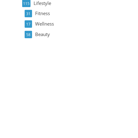
Lifestyle
115
Fitness
31
Wellness
17
Beauty
58