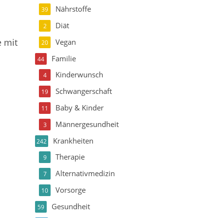
Nährstoffe
39
Diät
2
e mit
Vegan
20
Familie
44
Kinderwunsch
4
Schwangerschaft
19
Baby & Kinder
11
Männergesundheit
3
Krankheiten
242
Therapie
9
Alternativmedizin
7
Vorsorge
10
Gesundheit
59