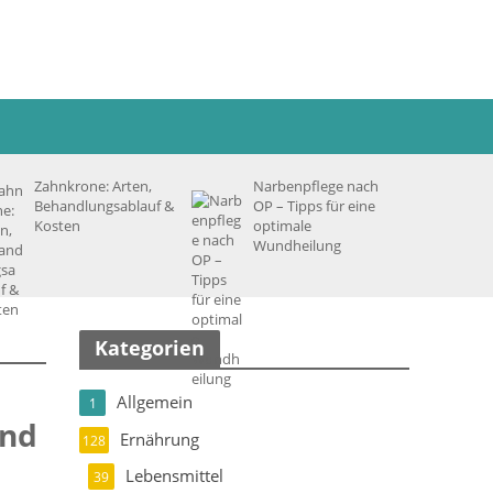
Zahnkrone: Arten,
Narbenpflege nach
Behandlungsablauf &
OP – Tipps für eine
Kosten
optimale
Wundheilung
Kategorien
Allgemein
1
und
Ernährung
128
Lebensmittel
39