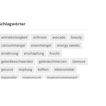
Schlagwörter
antriebslosigkeit
arthrose
avocado
beauty
calciummangel
eisenmangel
energy sweets
ernährung
erschöpfung
frucht
gelenkbeschwerden
gelenkschmerzen
Gemüse
gesund
Impfung
koffein
lebensmittel
logopädie
magnesium
magnesiummangel
mineralstoff
mineralstoffe
müdigkeit
parabene
sauna
saunieren
schwitzen
shampoo
silikone
sport
sportarten