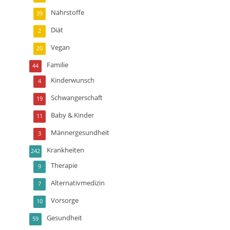
Nährstoffe
39
Diät
2
Vegan
20
Familie
44
Kinderwunsch
4
Schwangerschaft
19
Baby & Kinder
11
Männergesundheit
3
Krankheiten
242
Therapie
9
Alternativmedizin
7
Vorsorge
10
Gesundheit
59