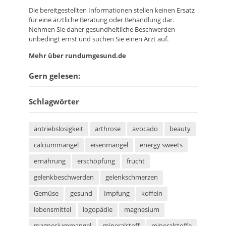
Die bereitgestellten Informationen stellen keinen Ersatz
für eine ärztliche Beratung oder Behandlung dar.
Nehmen Sie daher gesundheitliche Beschwerden
unbedingt ernst und suchen Sie einen Arzt auf.
Mehr über rundumgesund.de
Gern gelesen:
Schlagwörter
antriebslosigkeit
arthrose
avocado
beauty
calciummangel
eisenmangel
energy sweets
ernährung
erschöpfung
frucht
gelenkbeschwerden
gelenkschmerzen
Gemüse
gesund
Impfung
koffein
lebensmittel
logopädie
magnesium
magnesiummangel
mineralstoff
mineralstoffe