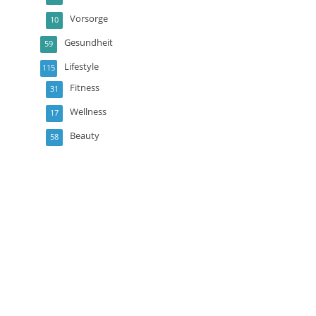
Vorsorge
10
Gesundheit
59
Lifestyle
115
Fitness
31
Wellness
17
Beauty
58