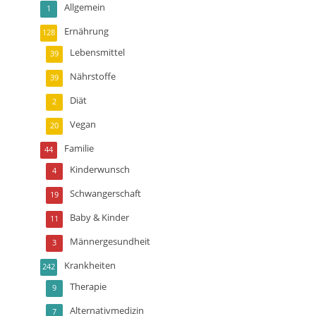
Allgemein
1
Ernährung
128
Lebensmittel
39
Nährstoffe
39
Diät
2
Vegan
20
Familie
44
Kinderwunsch
4
Schwangerschaft
19
Baby & Kinder
11
Männergesundheit
3
Krankheiten
242
Therapie
9
Alternativmedizin
7