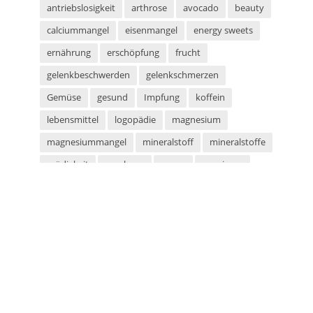
antriebslosigkeit
arthrose
avocado
beauty
calciummangel
eisenmangel
energy sweets
ernährung
erschöpfung
frucht
gelenkbeschwerden
gelenkschmerzen
Gemüse
gesund
Impfung
koffein
lebensmittel
logopädie
magnesium
magnesiummangel
mineralstoff
mineralstoffe
müdigkeit
parabene
sauna
saunieren
schwitzen
shampoo
silikone
sport
sportarten
sprachstörung
stottern
sulfate
superfood
süßigkeiten
taurin
tetanus
tomaten
vegan
vegetarier
vegetarisch
vitaminmangel
zecken
zeckenschutz