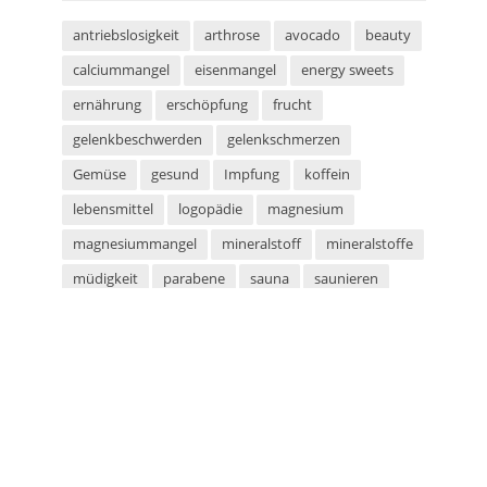
antriebslosigkeit
arthrose
avocado
beauty
calciummangel
eisenmangel
energy sweets
ernährung
erschöpfung
frucht
gelenkbeschwerden
gelenkschmerzen
Gemüse
gesund
Impfung
koffein
lebensmittel
logopädie
magnesium
magnesiummangel
mineralstoff
mineralstoffe
müdigkeit
parabene
sauna
saunieren
schwitzen
shampoo
silikone
sport
sportarten
sprachstörung
stottern
sulfate
superfood
süßigkeiten
taurin
tetanus
tomaten
vegan
vegetarier
vegetarisch
vitaminmangel
zecken
zeckenschutz