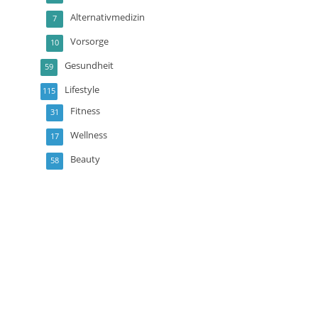
Alternativmedizin
7
Vorsorge
10
Gesundheit
59
Lifestyle
115
Fitness
31
Wellness
17
Beauty
58