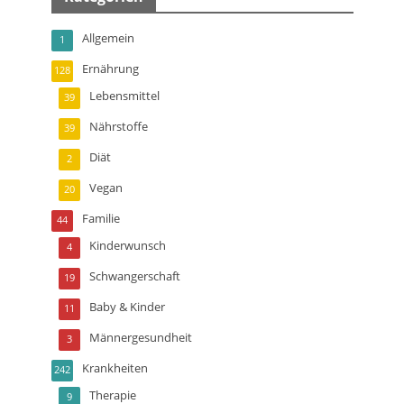
Allgemein
1
Ernährung
128
Lebensmittel
39
Nährstoffe
39
Diät
2
Vegan
20
Familie
44
Kinderwunsch
4
Schwangerschaft
19
Baby & Kinder
11
Männergesundheit
3
Krankheiten
242
Therapie
9