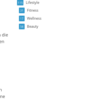
Lifestyle
115
Fitness
31
Wellness
17
Beauty
58
h die
gen
n
ine