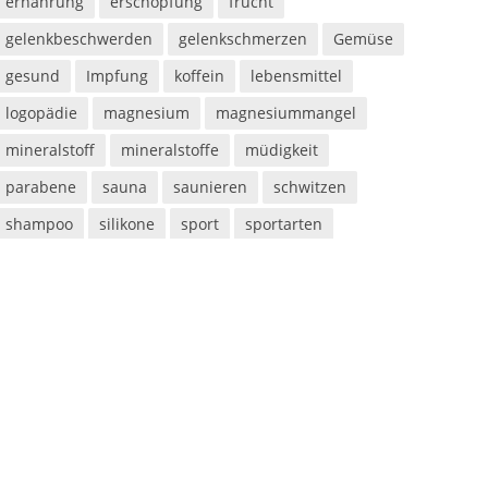
ernährung
erschöpfung
frucht
gelenkbeschwerden
gelenkschmerzen
Gemüse
gesund
Impfung
koffein
lebensmittel
logopädie
magnesium
magnesiummangel
mineralstoff
mineralstoffe
müdigkeit
parabene
sauna
saunieren
schwitzen
shampoo
silikone
sport
sportarten
sprachstörung
stottern
sulfate
superfood
süßigkeiten
taurin
tetanus
tomaten
vegan
vegetarier
vegetarisch
vitaminmangel
zecken
zeckenschutz