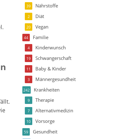
Nährstoffe
39
Diät
2
l.
Vegan
20
Familie
44
Kinderwunsch
4
Schwangerschaft
19
en
Baby & Kinder
11
Männergesundheit
3
Krankheiten
242
Therapie
ällt.
9
ie
Alternativmedizin
7
Vorsorge
10
Gesundheit
59