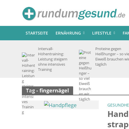
STARTSEITE
ERNÄHRUNG
LIFESTYLE
FA
Intervall-
Proteine gegen
Höhentraining:
Heißhunger – so vie
Leistung steigern
Eiweiß brauchen wi
ohne intensives
täglich
Training
Tag - fingernägel
GESUNDHE
Handp
strap