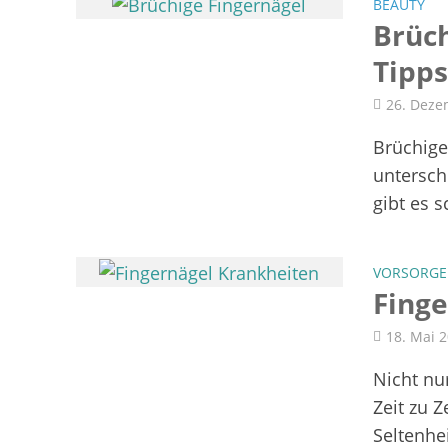
BEAUTY
Brüch
Tipps
26. Deze
Brüchige
untersch
gibt es s
VORSORGE
Fing
18. Mai 
Nicht nu
Zeit zu 
Seltenhei