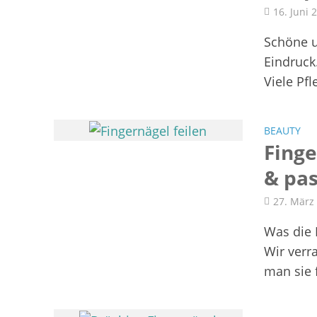
16. Juni 
Schöne u
Eindruck
Viele Pf
BEAUTY
Finge
& pa
27. März
Was die F
Wir verr
man sie f