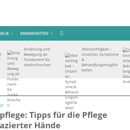
MILIE
KRANKHEITEN
Ernährung und
Alterssichtigkeit –
l
Bewegung als
Ursachen, Symptome
r
Fundament für
&
starke Knochen
Behandlungsmöglich
keiten
IT
flege: Tipps für die Pflege
azierter Hände