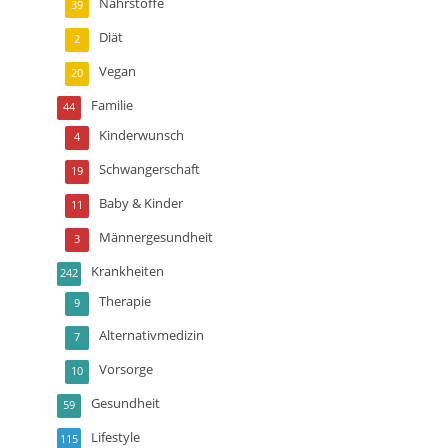
Nährstoffe
39
Diät
2
Vegan
20
Familie
44
Kinderwunsch
4
Schwangerschaft
19
Baby & Kinder
11
Männergesundheit
3
Krankheiten
242
Therapie
9
Alternativmedizin
7
Vorsorge
10
Gesundheit
59
Lifestyle
115