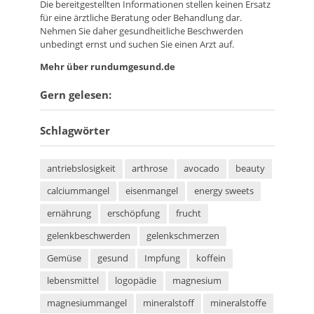
Die bereitgestellten Informationen stellen keinen Ersatz
für eine ärztliche Beratung oder Behandlung dar.
Nehmen Sie daher gesundheitliche Beschwerden
unbedingt ernst und suchen Sie einen Arzt auf.
Mehr über rundumgesund.de
Gern gelesen:
Schlagwörter
antriebslosigkeit
arthrose
avocado
beauty
calciummangel
eisenmangel
energy sweets
ernährung
erschöpfung
frucht
gelenkbeschwerden
gelenkschmerzen
Gemüse
gesund
Impfung
koffein
lebensmittel
logopädie
magnesium
magnesiummangel
mineralstoff
mineralstoffe