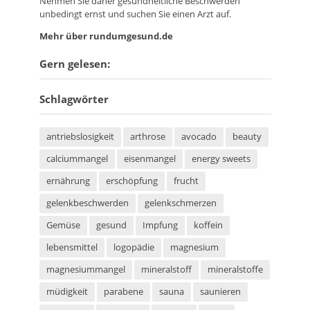
Nehmen Sie daher gesundheitliche Beschwerden
unbedingt ernst und suchen Sie einen Arzt auf.
Mehr über rundumgesund.de
Gern gelesen:
Schlagwörter
antriebslosigkeit
arthrose
avocado
beauty
calciummangel
eisenmangel
energy sweets
ernährung
erschöpfung
frucht
gelenkbeschwerden
gelenkschmerzen
Gemüse
gesund
Impfung
koffein
lebensmittel
logopädie
magnesium
magnesiummangel
mineralstoff
mineralstoffe
müdigkeit
parabene
sauna
saunieren