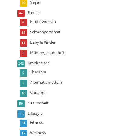
Vegan
20
Familie
44
Kinderwunsch
4
Schwangerschaft
19
Baby & Kinder
11
Männergesundheit
3
Krankheiten
242
Therapie
9
Alternativmedizin
7
Vorsorge
10
Gesundheit
59
Lifestyle
115
Fitness
31
Wellness
17