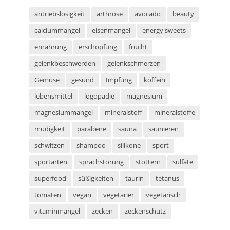
antriebslosigkeit
arthrose
avocado
beauty
calciummangel
eisenmangel
energy sweets
ernährung
erschöpfung
frucht
gelenkbeschwerden
gelenkschmerzen
Gemüse
gesund
Impfung
koffein
lebensmittel
logopädie
magnesium
magnesiummangel
mineralstoff
mineralstoffe
müdigkeit
parabene
sauna
saunieren
schwitzen
shampoo
silikone
sport
sportarten
sprachstörung
stottern
sulfate
superfood
süßigkeiten
taurin
tetanus
tomaten
vegan
vegetarier
vegetarisch
vitaminmangel
zecken
zeckenschutz