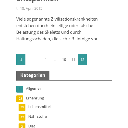
18. April 2015
Viele sogenannte Zivilisationskrankheiten
entstehen durch einseitige oder falsche
Belastung des Skeletts und durch
Haltungsschäden, die sich z.B. infolge von...
1
…
10
11
12
Kategorien
Allgemein
1
Ernährung
128
Lebensmittel
39
Nährstoffe
39
Diät
2