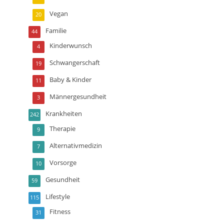
Vegan
20
Familie
44
Kinderwunsch
4
Schwangerschaft
19
Baby & Kinder
11
Männergesundheit
3
Krankheiten
242
Therapie
9
Alternativmedizin
7
Vorsorge
10
Gesundheit
59
Lifestyle
115
Fitness
31