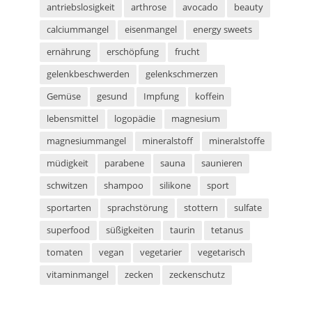
antriebslosigkeit
arthrose
avocado
beauty
calciummangel
eisenmangel
energy sweets
ernährung
erschöpfung
frucht
gelenkbeschwerden
gelenkschmerzen
Gemüse
gesund
Impfung
koffein
lebensmittel
logopädie
magnesium
magnesiummangel
mineralstoff
mineralstoffe
müdigkeit
parabene
sauna
saunieren
schwitzen
shampoo
silikone
sport
sportarten
sprachstörung
stottern
sulfate
superfood
süßigkeiten
taurin
tetanus
tomaten
vegan
vegetarier
vegetarisch
vitaminmangel
zecken
zeckenschutz