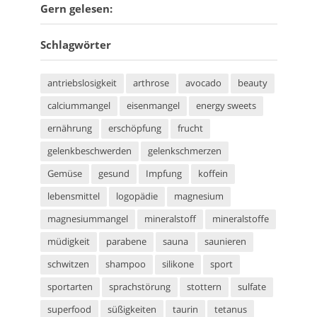
Gern gelesen:
Schlagwörter
antriebslosigkeit
arthrose
avocado
beauty
calciummangel
eisenmangel
energy sweets
ernährung
erschöpfung
frucht
gelenkbeschwerden
gelenkschmerzen
Gemüse
gesund
Impfung
koffein
lebensmittel
logopädie
magnesium
magnesiummangel
mineralstoff
mineralstoffe
müdigkeit
parabene
sauna
saunieren
schwitzen
shampoo
silikone
sport
sportarten
sprachstörung
stottern
sulfate
superfood
süßigkeiten
taurin
tetanus