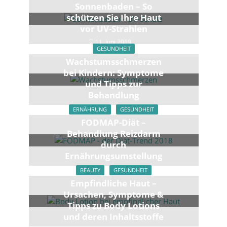
Sonnenbaden – So
schützen Sie Ihre Haut
vor UV-Strahlen
11. Juni 2019
GESUNDHEIT
Wachstumsschmerzen
bei Kindern: Symptome
und Tipps zur
Behandlung
3. März 2020
ERNÄHRUNG
GESUNDHEIT
FODMAP-Diät –
Behandlung Reizdarm
durch
Ernährungsumstellung
20. Juni 2019
BEAUTY
GESUNDHEIT
Empfindliche Haut –
Ursachen, Symptome &
Tipps zu Body Lotions
und deren Inhaltsstoffe