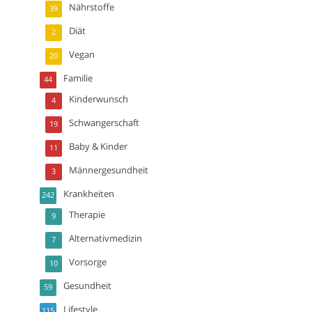
Nährstoffe
39
Diät
2
Vegan
20
Familie
44
Kinderwunsch
4
Schwangerschaft
19
Baby & Kinder
11
Männergesundheit
3
Krankheiten
242
Therapie
9
Alternativmedizin
7
Vorsorge
10
Gesundheit
59
Lifestyle
115