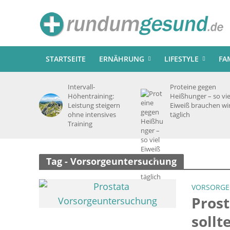
STARTSEITE
ERNÄHRUNG
LIFESTYLE
FA
Intervall-
Proteine gegen
Höhentraining:
Heißhunger – so vie
Leistung steigern
Eiweiß brauchen wi
ohne intensives
täglich
Training
Tag - Vorsorgeuntersuchung
VORSORGE
Pros
soll