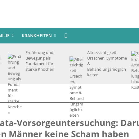
MILIE
KRANKHEITEN
Ernährung und
Alterssichtigkeit –
l
Bewegung als
Ursachen, Symptome
r
Fundament für
&
starke Knochen
Behandlungsmöglich
keiten
tata-Vorsorgeuntersuchung: Da
ten Männer keine Scham haben