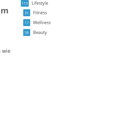
Lifestyle
115
 im
Fitness
31
Wellness
17
Beauty
58
h wie