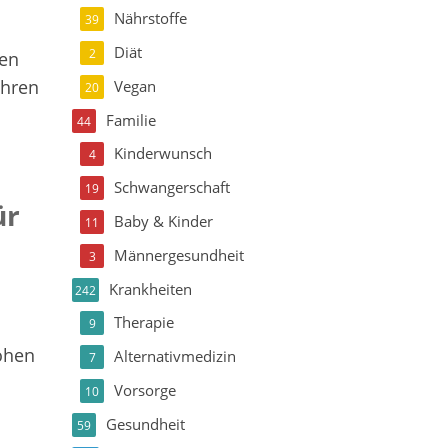
Nährstoffe
39
Diät
2
nen
ühren
Vegan
20
Familie
44
Kinderwunsch
4
Schwangerschaft
19
ür
Baby & Kinder
11
Männergesundheit
3
Krankheiten
242
Therapie
9
öhen
Alternativmedizin
7
Vorsorge
10
Gesundheit
59