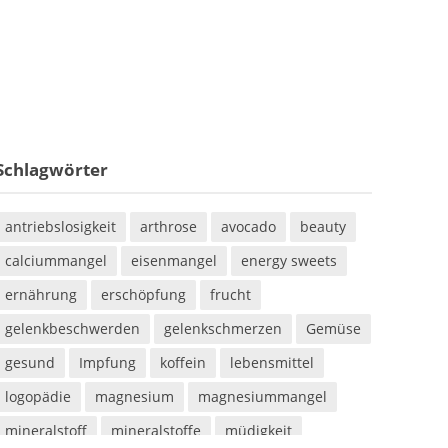
Schlagwörter
antriebslosigkeit
arthrose
avocado
beauty
calciummangel
eisenmangel
energy sweets
ernährung
erschöpfung
frucht
gelenkbeschwerden
gelenkschmerzen
Gemüse
gesund
Impfung
koffein
lebensmittel
logopädie
magnesium
magnesiummangel
mineralstoff
mineralstoffe
müdigkeit