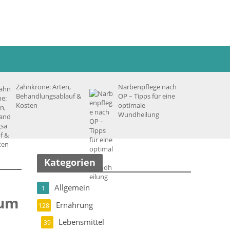
Zahnkrone: Arten,
Narbenpflege nach
Behandlungsablauf &
OP – Tipps für eine
Kosten
optimale
Wundheilung
Kategorien
Allgemein
1
rum
Ernährung
128
Lebensmittel
39