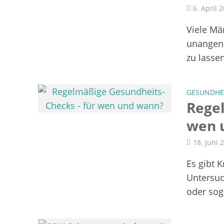
6. April 
Viele Mä
unangene
zu lassen
GESUNDHE
Rege
wen 
18. Juni 
Es gibt 
Untersu
oder sog