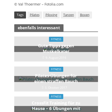
© Val Thoermer – Fotolia.com
Tags
Pilates
Piloxing
Tanzen
Boxen
ebenfalls interessant
FITNESS
Gute Tipps gegen
Muskelkater
9. August 2016
FITNESS
Pilates-Übungen für
einen straffen Bauch
3. Oktober 2017
FITNESS
CrossFit Training für zu
Hause – 6 Übungen mit