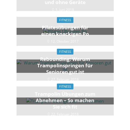
und ohne Geräte
1. Juni 2018
FITNESS
Pilatesübungen für
einen knackigen Po
12. Oktober 2017
FITNESS
Rebounding: Warum
Trampolinspringen für
Senioren gut ist
27. Februar 2018
FITNESS
Trampolin Übungen zum
Abnehmen – So machen
Sie sich fit
22. Februar 2018