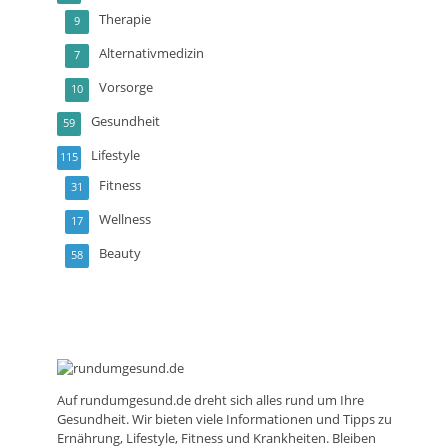
Therapie
9
Alternativmedizin
7
Vorsorge
10
Gesundheit
59
Lifestyle
115
Fitness
31
Wellness
17
Beauty
58
Auf
rundumgesund.de
dreht sich alles rund um Ihre
Gesundheit. Wir bieten viele Informationen und Tipps zu
Ernährung, Lifestyle, Fitness und Krankheiten. Bleiben