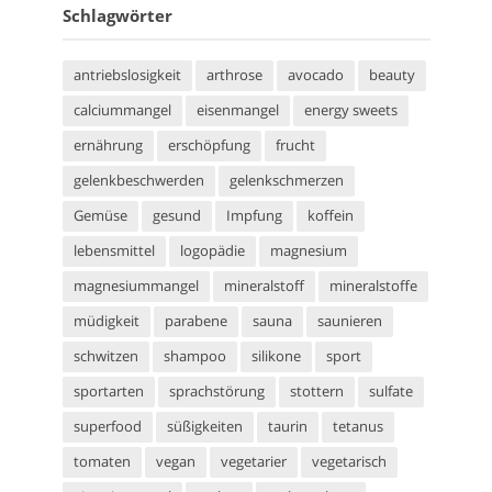
Schlagwörter
antriebslosigkeit
arthrose
avocado
beauty
calciummangel
eisenmangel
energy sweets
ernährung
erschöpfung
frucht
gelenkbeschwerden
gelenkschmerzen
Gemüse
gesund
Impfung
koffein
lebensmittel
logopädie
magnesium
magnesiummangel
mineralstoff
mineralstoffe
müdigkeit
parabene
sauna
saunieren
schwitzen
shampoo
silikone
sport
sportarten
sprachstörung
stottern
sulfate
superfood
süßigkeiten
taurin
tetanus
tomaten
vegan
vegetarier
vegetarisch