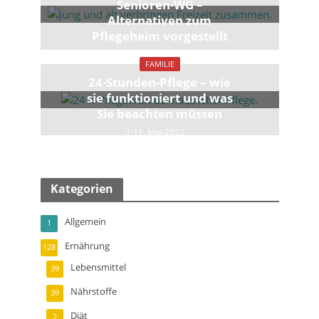
Senioren-WG –
Alternativen zum
Pflegeheim vorgestellt
3. Februar 2022
FAMILIE
24-Stunden-Pflege – wie
sie funktioniert und was
Sie beachten müssen
11. Mai 2022
Kategorien
Allgemein
1
Ernährung
128
Lebensmittel
39
Nährstoffe
39
Diät
2