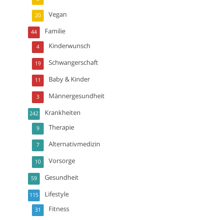
Vegan
20
Familie
44
Kinderwunsch
4
Schwangerschaft
19
Baby & Kinder
11
Männergesundheit
3
Krankheiten
242
Therapie
9
Alternativmedizin
7
Vorsorge
10
Gesundheit
59
Lifestyle
115
Fitness
31