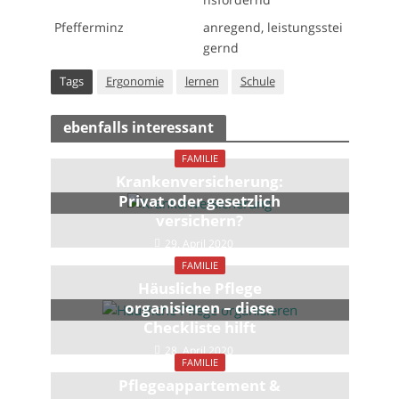
Pfefferminz
anregend, leistungsstei
gernd
Tags
Ergonomie
lernen
Schule
ebenfalls interessant
FAMILIE
Krankenversicherung:
Privat oder gesetzlich
versichern?
29. April 2020
FAMILIE
Häusliche Pflege
organisieren – diese
Checkliste hilft
28. April 2020
FAMILIE
Pflegeappartement &