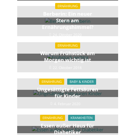
ERNÄHRUNG
Berberin: Ein neuer
Stern am
Ernährungshimmel?
24. Oktober 2020
ERNÄHRUNG
Warum Frühstück am
Morgen wichtig ist
22. Oktober 2018
ERNÄHRUNG
BABY & KINDER
Ungesättigte Fettsäuren
für Kinder
4. Februar 2020
ERNÄHRUNG
KRANKHEITEN
Essen außer Haus für
Diabetiker