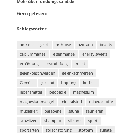
Mehr über rundumgesund.de
Gern gelesen:
Schlagwörter
antriebslosigkeit
arthrose
avocado
beauty
calciummangel
eisenmangel
energy sweets
ernährung
erschöpfung
frucht
gelenkbeschwerden
gelenkschmerzen
Gemüse
gesund
Impfung
koffein
lebensmittel
logopädie
magnesium
magnesiummangel
mineralstoff
mineralstoffe
müdigkeit
parabene
sauna
saunieren
schwitzen
shampoo
silikone
sport
sportarten
sprachstörung
stottern
sulfate