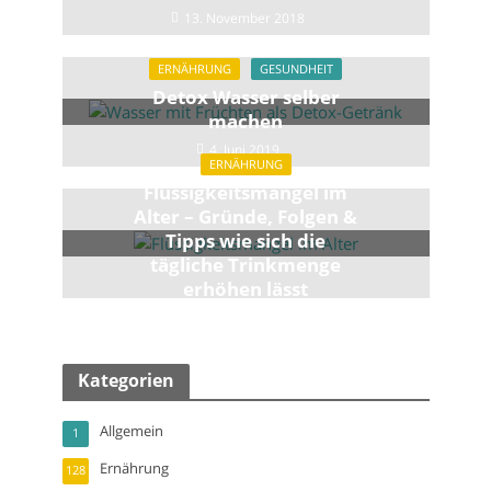
13. November 2018
ERNÄHRUNG
GESUNDHEIT
Detox Wasser selber
machen
4. Juni 2019
ERNÄHRUNG
Flüssigkeitsmangel im
Alter – Gründe, Folgen &
Tipps wie sich die
tägliche Trinkmenge
erhöhen lässt
11. September 2018
Kategorien
Allgemein
1
Ernährung
128