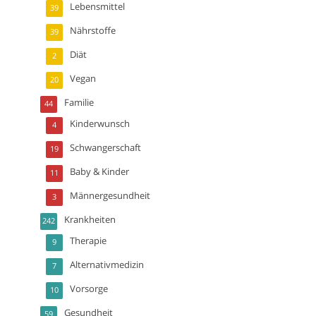
Lebensmittel
39
Nährstoffe
39
Diät
2
Vegan
20
Familie
44
Kinderwunsch
4
Schwangerschaft
19
Baby & Kinder
11
Männergesundheit
3
Krankheiten
242
Therapie
9
Alternativmedizin
7
Vorsorge
10
Gesundheit
59