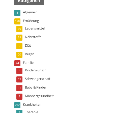
Kategorien
Allgemein
1
Ernährung
128
Lebensmittel
39
Nährstoffe
39
Diät
2
Vegan
20
Familie
44
Kinderwunsch
4
Schwangerschaft
19
Baby & Kinder
11
Männergesundheit
3
Krankheiten
242
Therapie
9