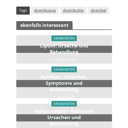
Tags
divertikulose
divertikulitis
divertikel
ebenfalls interessant
KRANKHEITEN
Lipom: Ursache und
Behandlung
20. August 2020
KRANKHEITEN
Aphthen: Ursachen,
Symptome und
Behandlung
9. April 2020
KRANKHEITEN
Hallux valgus – Ballenzeh
Ursachen und
Behandlung