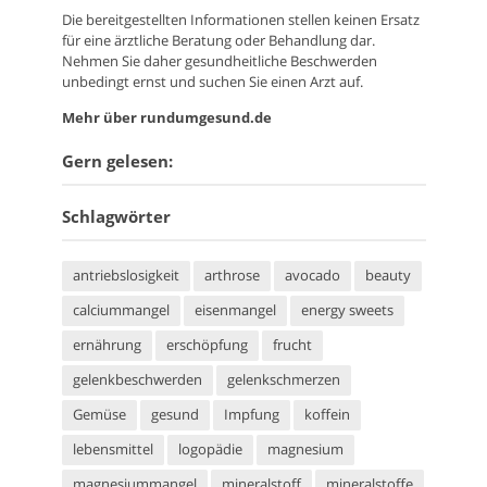
Die bereitgestellten Informationen stellen keinen Ersatz
für eine ärztliche Beratung oder Behandlung dar.
Nehmen Sie daher gesundheitliche Beschwerden
unbedingt ernst und suchen Sie einen Arzt auf.
Mehr über rundumgesund.de
Gern gelesen:
Schlagwörter
antriebslosigkeit
arthrose
avocado
beauty
calciummangel
eisenmangel
energy sweets
ernährung
erschöpfung
frucht
gelenkbeschwerden
gelenkschmerzen
Gemüse
gesund
Impfung
koffein
lebensmittel
logopädie
magnesium
magnesiummangel
mineralstoff
mineralstoffe