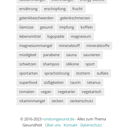
ernährung
erschöpfung
frucht
gelenkbeschwerden
gelenkschmerzen
Gemüse
gesund
Impfung
koffein
lebensmittel
logopädie
magnesium
magnesiummangel
mineralstoff
mineralstoffe
müdigkeit
parabene
sauna
saunieren
schwitzen
shampoo
silikone
sport
sportarten
sprachstörung
stottern
sulfate
superfood
süßigkeiten
taurin
tetanus
tomaten
vegan
vegetarier
vegetarisch
vitaminmangel
zecken
zeckenschutz
© 2016-2023
rundumgesund.de
- Alles zum Thema
Gesundheit ˙
Über uns
˙
Kontakt
˙
Datenschutz
˙