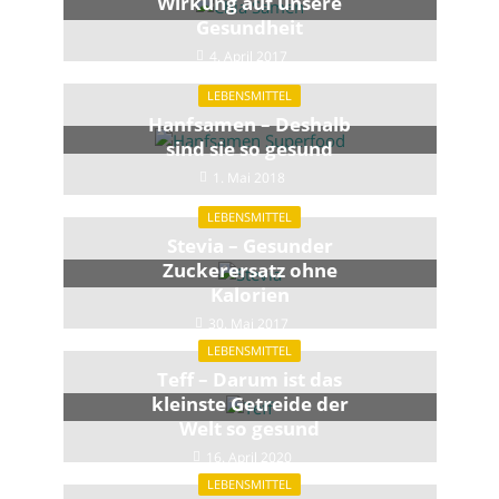
Wirkung auf unsere
Gesundheit
4. April 2017
LEBENSMITTEL
Hanfsamen – Deshalb
sind sie so gesund
1. Mai 2018
LEBENSMITTEL
Stevia – Gesunder
Zuckerersatz ohne
Kalorien
30. Mai 2017
LEBENSMITTEL
Teff – Darum ist das
kleinste Getreide der
Welt so gesund
16. April 2020
LEBENSMITTEL