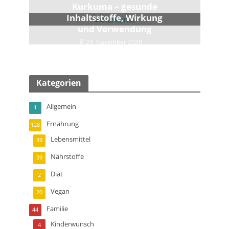
Kurkuma – gesunde
Inhaltsstoffe, Wirkung
und Verwendung
24. November 2020
Kategorien
Allgemein
1
Ernährung
128
Lebensmittel
39
Nährstoffe
39
Diät
2
Vegan
20
Familie
44
Kinderwunsch
4