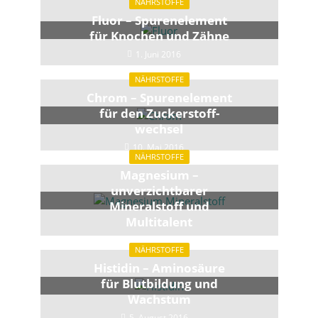
NÄHRSTOFFE
Fluor – Spurenelement
für Knochen und Zähne
1. Juni 2016
NÄHRSTOFFE
Chrom – Spurenelement
für den Zuckerstoff­
wechsel
10. Mai 2016
NÄHRSTOFFE
Magnesium –
unverzichtbarer
Mineralstoff und
Multitalent
20. April 2016
NÄHRSTOFFE
Histidin – Aminosäure
für Blutbildung und
Wachstum
5. August 2016