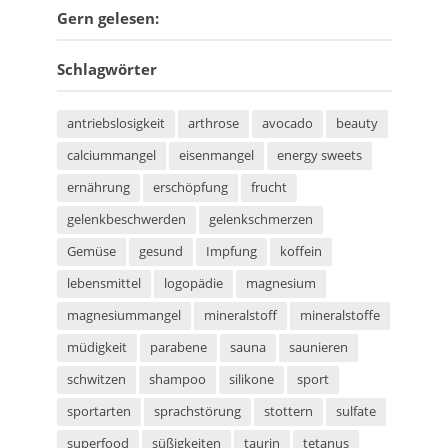
Gern gelesen:
Schlagwörter
antriebslosigkeit
arthrose
avocado
beauty
calciummangel
eisenmangel
energy sweets
ernährung
erschöpfung
frucht
gelenkbeschwerden
gelenkschmerzen
Gemüse
gesund
Impfung
koffein
lebensmittel
logopädie
magnesium
magnesiummangel
mineralstoff
mineralstoffe
müdigkeit
parabene
sauna
saunieren
schwitzen
shampoo
silikone
sport
sportarten
sprachstörung
stottern
sulfate
superfood
süßigkeiten
taurin
tetanus