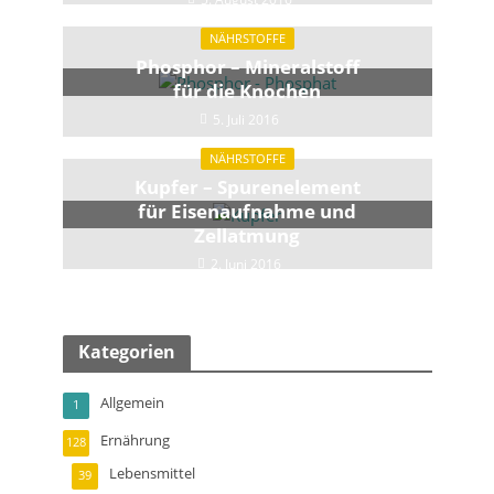
NÄHRSTOFFE
Phosphor – Mineralstoff
für die Knochen
5. Juli 2016
NÄHRSTOFFE
Kupfer – Spurenelement
für Eisenaufnahme und
Zellatmung
2. Juni 2016
Kategorien
Allgemein
1
Ernährung
128
Lebensmittel
39