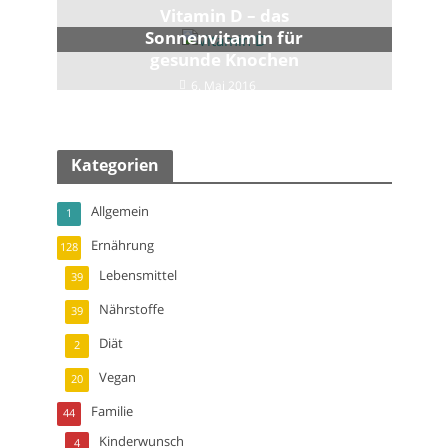
Vitamin D – das
Sonnenvitamin für
gesunde Knochen
6. Mai 2016
Kategorien
Allgemein
1
Ernährung
128
Lebensmittel
39
Nährstoffe
39
Diät
2
Vegan
20
Familie
44
Kinderwunsch
4