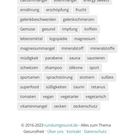
calciummangel
eisenmangel
energy sweets
ernährung
erschöpfung
frucht
gelenkbeschwerden
gelenkschmerzen
Gemüse
gesund
Impfung
koffein
lebensmittel
logopädie
magnesium
magnesiummangel
mineralstoff
mineralstoffe
müdigkeit
parabene
sauna
saunieren
schwitzen
shampoo
silikone
sport
sportarten
sprachstörung
stottern
sulfate
superfood
süßigkeiten
taurin
tetanus
tomaten
vegan
vegetarier
vegetarisch
vitaminmangel
zecken
zeckenschutz
© 2016-2023
rundumgesund.de
- Alles zum Thema
Gesundheit ˙
Über uns
˙
Kontakt
˙
Datenschutz
˙