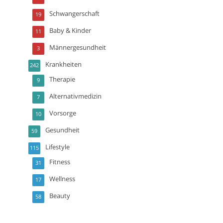
Schwangerschaft
19
Baby & Kinder
11
Männergesundheit
3
Krankheiten
242
Therapie
9
Alternativmedizin
7
Vorsorge
10
Gesundheit
59
Lifestyle
115
Fitness
31
Wellness
17
Beauty
58