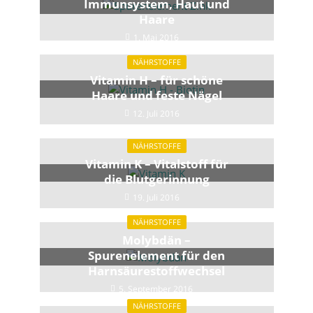
Immunsystem, Haut und
Haare
1. Mai 2016
NÄHRSTOFFE
Vitamin H – für schöne
Haare und feste Nägel
12. Juli 2016
NÄHRSTOFFE
Vitamin K – Vitalstoff für
die Blutgerinnung
19. Juli 2016
NÄHRSTOFFE
Molybdän –
Spurenelement für den
Harnsäure­stoffwechsel
5. September 2016
NÄHRSTOFFE