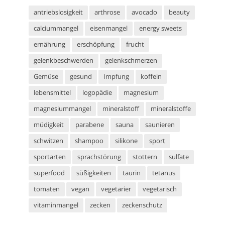
antriebslosigkeit
arthrose
avocado
beauty
calciummangel
eisenmangel
energy sweets
ernährung
erschöpfung
frucht
gelenkbeschwerden
gelenkschmerzen
Gemüse
gesund
Impfung
koffein
lebensmittel
logopädie
magnesium
magnesiummangel
mineralstoff
mineralstoffe
müdigkeit
parabene
sauna
saunieren
schwitzen
shampoo
silikone
sport
sportarten
sprachstörung
stottern
sulfate
superfood
süßigkeiten
taurin
tetanus
tomaten
vegan
vegetarier
vegetarisch
vitaminmangel
zecken
zeckenschutz