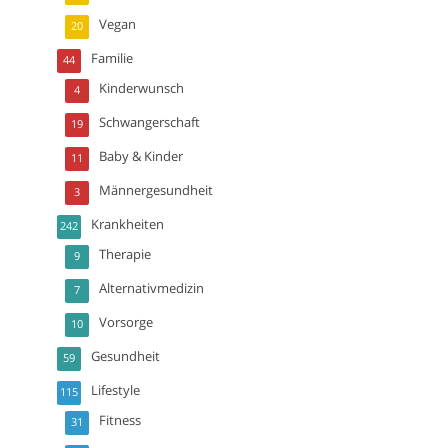
Vegan
20
Familie
44
Kinderwunsch
4
Schwangerschaft
19
Baby & Kinder
11
Männergesundheit
3
Krankheiten
242
Therapie
9
Alternativmedizin
7
Vorsorge
10
Gesundheit
59
Lifestyle
115
Fitness
31