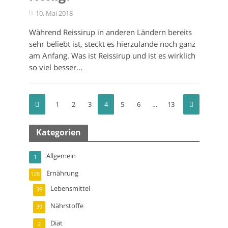
10. Mai 2018
Während Reissirup in anderen Ländern bereits
sehr beliebt ist, steckt es hierzulande noch ganz
am Anfang. Was ist Reissirup und ist es wirklich
so viel besser...
1
2
3
4
5
6
…
13
Kategorien
Allgemein
1
Ernährung
128
Lebensmittel
39
Nährstoffe
39
Diät
2