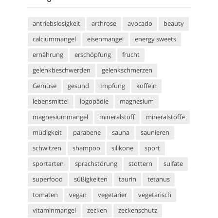
antriebslosigkeit
arthrose
avocado
beauty
calciummangel
eisenmangel
energy sweets
ernährung
erschöpfung
frucht
gelenkbeschwerden
gelenkschmerzen
Gemüse
gesund
Impfung
koffein
lebensmittel
logopädie
magnesium
magnesiummangel
mineralstoff
mineralstoffe
müdigkeit
parabene
sauna
saunieren
schwitzen
shampoo
silikone
sport
sportarten
sprachstörung
stottern
sulfate
superfood
süßigkeiten
taurin
tetanus
tomaten
vegan
vegetarier
vegetarisch
vitaminmangel
zecken
zeckenschutz