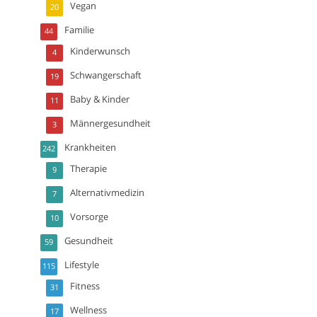
Vegan
20
Familie
44
Kinderwunsch
4
Schwangerschaft
19
Baby & Kinder
11
Männergesundheit
3
Krankheiten
242
Therapie
9
Alternativmedizin
7
Vorsorge
10
Gesundheit
59
Lifestyle
115
Fitness
31
Wellness
17