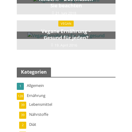
Sie beachten
21. Juni 2018
VEGAN
Vegane Ernährung –
Gesund für jeden?
19. April 2016
Kategorien
Allgemein
1
Ernährung
128
Lebensmittel
39
Nährstoffe
39
Diät
2