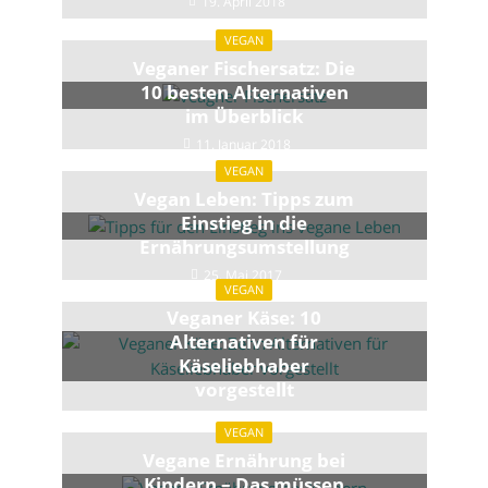
19. April 2018
VEGAN
Veganer Fischersatz: Die
10 besten Alternativen
im Überblick
11. Januar 2018
VEGAN
Vegan Leben: Tipps zum
Einstieg in die
Ernährungsumstellung
25. Mai 2017
VEGAN
Veganer Käse: 10
Alternativen für
Käseliebhaber
vorgestellt
1. März 2018
VEGAN
Vegane Ernährung bei
Kindern – Das müssen