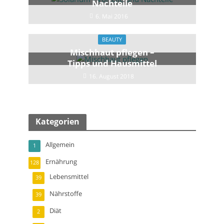
Nachteile
6. Mai 2016
BEAUTY
Mischhaut pflegen –
Tipps und Hausmittel
16. August 2018
Kategorien
Allgemein
1
Ernährung
128
Lebensmittel
39
Nährstoffe
39
Diät
2