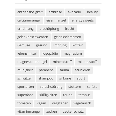
antriebslosigkeit
arthrose
avocado
beauty
calciummangel
eisenmangel
energy sweets
ernährung
erschöpfung
frucht
gelenkbeschwerden
gelenkschmerzen
Gemüse
gesund
Impfung
koffein
lebensmittel
logopädie
magnesium
magnesiummangel
mineralstoff
mineralstoffe
müdigkeit
parabene
sauna
saunieren
schwitzen
shampoo
silikone
sport
sportarten
sprachstörung
stottern
sulfate
superfood
süßigkeiten
taurin
tetanus
tomaten
vegan
vegetarier
vegetarisch
vitaminmangel
zecken
zeckenschutz