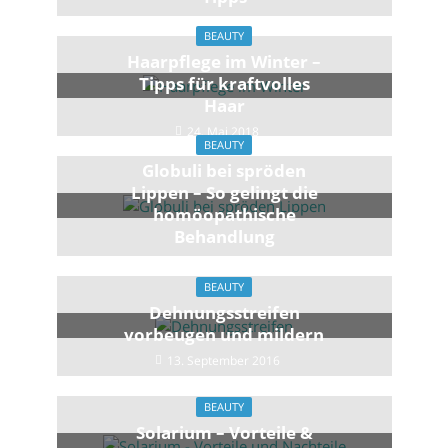
25. Juli 2017
BEAUTY
Haarpflege im Winter –
Tipps für kraftvolles
Haar
24. Mai 2018
BEAUTY
Globuli bei spröden
Lippen – So gelingt die
homöopathische
Behandlung
4. Mai 2017
BEAUTY
Dehnungs­streifen
vorbeugen und mildern
13. September 2016
BEAUTY
Solarium – Vorteile &