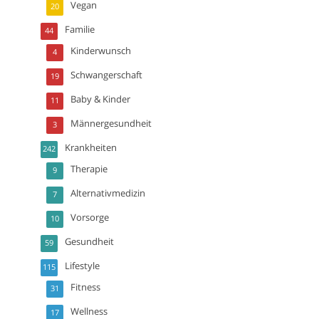
Vegan
20
Familie
44
Kinderwunsch
4
Schwangerschaft
19
Baby & Kinder
11
Männergesundheit
3
Krankheiten
242
Therapie
9
Alternativmedizin
7
Vorsorge
10
Gesundheit
59
Lifestyle
115
Fitness
31
Wellness
17